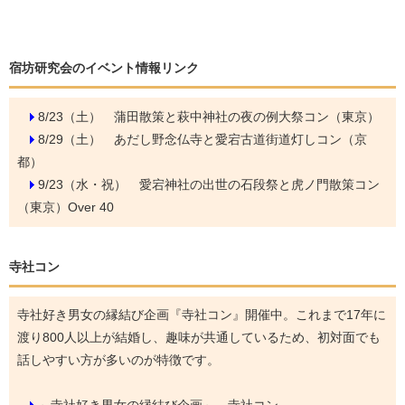
宿坊研究会のイベント情報リンク
8/23（土）
蒲田散策と萩中神社の夜の例大祭コン（東京）
8/29（土）
あだし野念仏寺と愛宕古道街道灯しコン（京
都）
9/23（水・祝）
愛宕神社の出世の石段祭と虎ノ門散策コン
（東京）Over 40
寺社コン
寺社好き男女の縁結び企画『寺社コン』開催中。これまで17年に
渡り800人以上が結婚し、趣味が共通しているため、初対面でも
話しやすい方が多いのが特徴です。