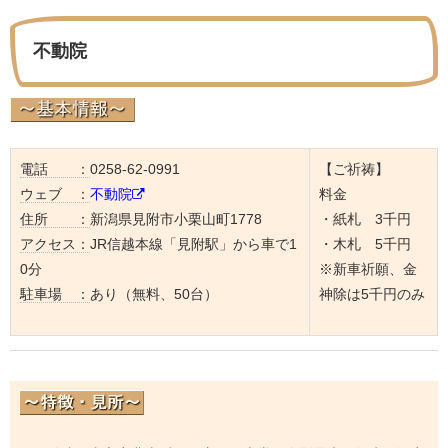
不動院
電話 ：
0258-62-0991
【ご祈祷】
ウェブ ：
不動院
料金
住所 ：
新潟県見附市小栗山町1778
・紙札 3千円
アクセス：
JR信越本線「見附駅」から車で1
・木札 5千円
0分
※新車祈願、金
駐車場 ：
あり（無料、50台）
神除は5千円のみ