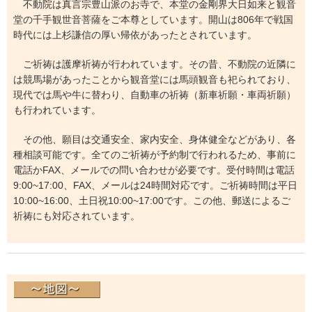
不動院は真言宗豊山派のお寺で、本堂の金剛界大日如来と観音
堂の千手観世音菩薩をご本尊としています。開山は806年で戦国
時代には上杉謙信の厚い帰依があったとされています。
ご祈祷は護摩祈祷が行われています。その昔、不動院の近隣に
は競馬場があったことから観音堂には馬頭観音も祀られており、
現代では馬や牛に替わり、自動車の祈祷（新車祈願・車両祈願）
も行われています。
その他、願目は交通安全、家内安全、身体健全などがあり、各
種相談可能です。全てのご祈祷が予約制で行われるため、事前に
電話かFAX、メールでの問い合わせが必要です。受付時間は電話
9:00~17:00、FAX、メールは24時間対応です。ご祈祷時間は平日
10:00~16:00、土日祝10:00~17:00です。この他、郵送によるご
祈祷にも対応されています。