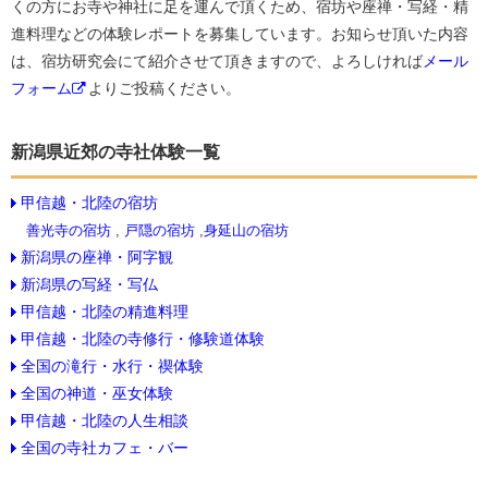
くの方にお寺や神社に足を運んで頂くため、宿坊や座禅・写経・精
進料理などの体験レポートを募集しています。お知らせ頂いた内容
は、宿坊研究会にて紹介させて頂きますので、よろしければ
メール
フォーム
よりご投稿ください。
新潟県近郊の寺社体験一覧
甲信越・北陸の宿坊
善光寺の宿坊
,
戸隠の宿坊
,
身延山の宿坊
新潟県の座禅・阿字観
新潟県の写経・写仏
甲信越・北陸の精進料理
甲信越・北陸の寺修行・修験道体験
全国の滝行・水行・禊体験
全国の神道・巫女体験
甲信越・北陸の人生相談
全国の寺社カフェ・バー