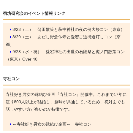
宿坊研究会のイベント情報リンク
8/23（土）
蒲田散策と萩中神社の夜の例大祭コン（東京）
8/29（土）
あだし野念仏寺と愛宕古道街道灯しコン（京
都）
9/23（水・祝）
愛宕神社の出世の石段祭と虎ノ門散策コン
（東京）Over 40
寺社コン
寺社好き男女の縁結び企画『寺社コン』開催中。これまで17年に
渡り800人以上が結婚し、趣味が共通しているため、初対面でも
話しやすい方が多いのが特徴です。
～寺社好き男女の縁結び企画～ 寺社コン