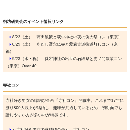
宿坊研究会のイベント情報リンク
8/23（土）
蒲田散策と萩中神社の夜の例大祭コン（東京）
8/29（土）
あだし野念仏寺と愛宕古道街道灯しコン（京
都）
9/23（水・祝）
愛宕神社の出世の石段祭と虎ノ門散策コン
（東京）Over 40
寺社コン
寺社好き男女の縁結び企画『寺社コン』開催中。これまで17年に
渡り800人以上が結婚し、趣味が共通しているため、初対面でも
話しやすい方が多いのが特徴です。
～寺社好き男女の縁結び企画～ 寺社コン