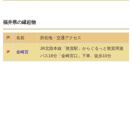
福井県の縁起物
名前
所在地・交通アクセス
声
JR北陸本線「敦賀駅」からぐるっと敦賀周遊
金崎宮
声
バス18分「金崎宮口」下車、徒歩10分