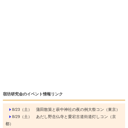
宿坊研究会のイベント情報リンク
8/23（土）
蒲田散策と萩中神社の夜の例大祭コン（東京）
8/29（土）
あだし野念仏寺と愛宕古道街道灯しコン（京
都）