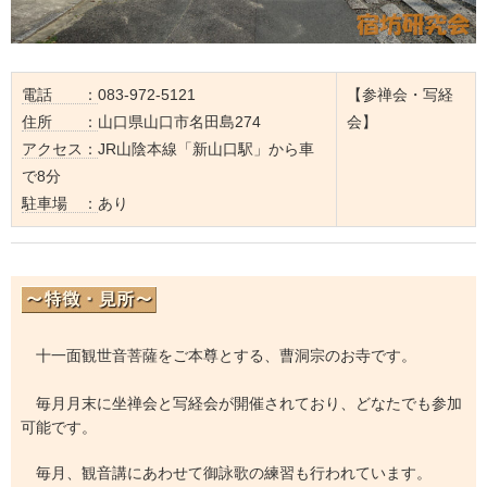
電話 ：
083-972-5121
【参禅会・写経
住所 ：
山口県山口市名田島274
会】
アクセス：
JR山陰本線「新山口駅」から車
で8分
駐車場 ：
あり
十一面観世音菩薩をご本尊とする、曹洞宗のお寺です。
毎月月末に坐禅会と写経会が開催されており、どなたでも参加
可能です。
毎月、観音講にあわせて御詠歌の練習も行われています。