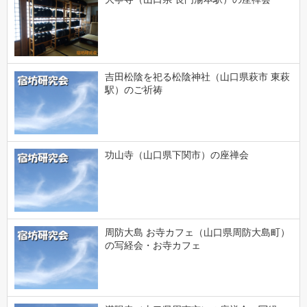
吉田松陰を祀る松陰神社（山口県萩市 東萩
駅）のご祈祷
功山寺（山口県下関市）の座禅会
周防大島 お寺カフェ（山口県周防大島町）
の写経会・お寺カフェ