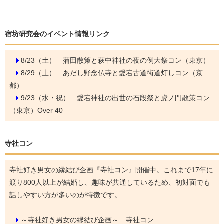
宿坊研究会のイベント情報リンク
8/23（土）
蒲田散策と萩中神社の夜の例大祭コン（東京）
8/29（土）
あだし野念仏寺と愛宕古道街道灯しコン（京
都）
9/23（水・祝）
愛宕神社の出世の石段祭と虎ノ門散策コン
（東京）Over 40
寺社コン
寺社好き男女の縁結び企画『寺社コン』開催中。これまで17年に
渡り800人以上が結婚し、趣味が共通しているため、初対面でも
話しやすい方が多いのが特徴です。
～寺社好き男女の縁結び企画～ 寺社コン