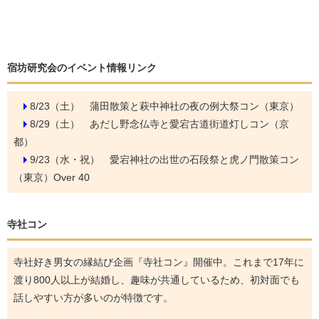
宿坊研究会のイベント情報リンク
8/23（土）
蒲田散策と萩中神社の夜の例大祭コン（東京）
8/29（土）
あだし野念仏寺と愛宕古道街道灯しコン（京
都）
9/23（水・祝）
愛宕神社の出世の石段祭と虎ノ門散策コン
（東京）Over 40
寺社コン
寺社好き男女の縁結び企画『寺社コン』開催中。これまで17年に
渡り800人以上が結婚し、趣味が共通しているため、初対面でも
話しやすい方が多いのが特徴です。