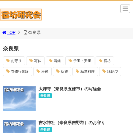
TOP
奈良県
奈良県
お守り
写仏
写経
子宝・安産
宿坊
寺修行体験
座禅
祈祷
精進料理
縁結び
大澤寺（奈良県五條市）の写経会
奈良県
吉水神社（奈良県吉野郡）のお守り
奈良県