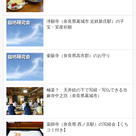
浄願寺（奈良県葛城市 近鉄新庄駅）の子
宝・安産祈願
壷阪寺（奈良県高市郡）のお守り
極楽？ 天井絵の下で写経・写仏できる当
麻寺中之坊（奈良県葛城市）
薬師寺（奈良県 西ノ京駅）の写経会【くち
コミ付き】