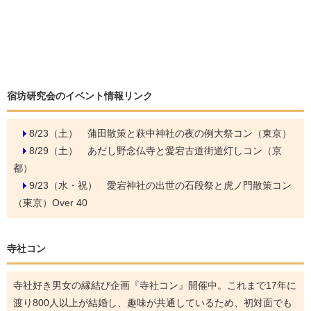
宿坊研究会のイベント情報リンク
8/23（土）
蒲田散策と萩中神社の夜の例大祭コン（東京）
8/29（土）
あだし野念仏寺と愛宕古道街道灯しコン（京
都）
9/23（水・祝）
愛宕神社の出世の石段祭と虎ノ門散策コン
（東京）Over 40
寺社コン
寺社好き男女の縁結び企画『寺社コン』開催中。これまで17年に
渡り800人以上が結婚し、趣味が共通しているため、初対面でも