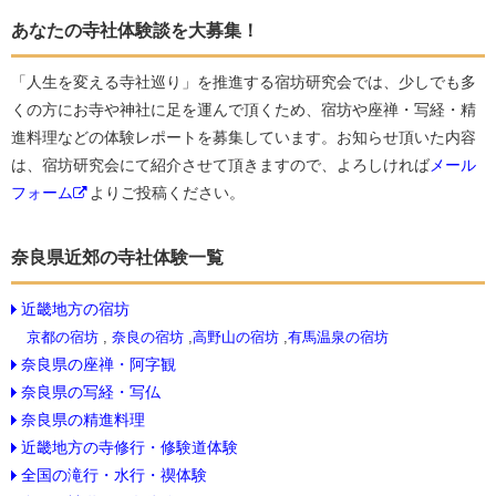
あなたの寺社体験談を大募集！
「人生を変える寺社巡り」を推進する宿坊研究会では、少しでも多
くの方にお寺や神社に足を運んで頂くため、宿坊や座禅・写経・精
進料理などの体験レポートを募集しています。お知らせ頂いた内容
は、宿坊研究会にて紹介させて頂きますので、よろしければ
メール
フォーム
よりご投稿ください。
奈良県近郊の寺社体験一覧
近畿地方の宿坊
京都の宿坊
,
奈良の宿坊
,
高野山の宿坊
,
有馬温泉の宿坊
奈良県の座禅・阿字観
奈良県の写経・写仏
奈良県の精進料理
近畿地方の寺修行・修験道体験
全国の滝行・水行・禊体験