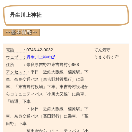
丹生川上神社
電話 ：
0746-42-0032
てん気守
ウェブ ：
丹生川上神社
うまく行く守
住所 ：
奈良県吉野郡東吉野村小968
アクセス：
・平日 近鉄大阪線「榛原駅」下
車、奈良交通バス［東吉野村役場行］に乗
車、「東吉野村役場」下車。東吉野村役場か
らコミュニティバス［小川大又線］に乗車、
「蟻通」下車
・休日 近鉄大阪線「榛原駅」下
車、奈良交通バス［菟田野行］に乗車、「菟
田野」下車
菟田野からコミュニティバス（小