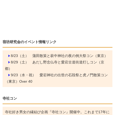
宿坊研究会のイベント情報リンク
8/23（土）
蒲田散策と萩中神社の夜の例大祭コン（東京）
8/29（土）
あだし野念仏寺と愛宕古道街道灯しコン（京
都）
9/23（水・祝）
愛宕神社の出世の石段祭と虎ノ門散策コン
（東京）Over 40
寺社コン
寺社好き男女の縁結び企画『寺社コン』開催中。これまで17年に