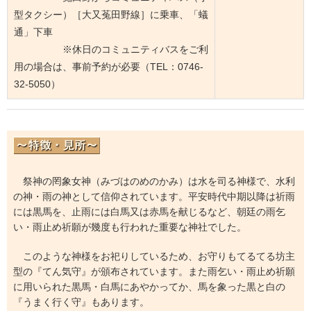
型タクシー）［大又菟田野線］に乗車、「蟻
通」下車
※休日のコミュニティバスをご利
用の場合は、事前予約が必要（TEL：0746-
32-5050）
祭神の罔象女神（みづはのめのかみ）は水を司る神様で、水利
の神・雨の神として信仰されています。平安時代中期以降は祈雨
には黒馬を、止雨には白馬又は赤馬を献じるなど、朝廷の雨乞
い・雨止め祈願が幾度も行われた重要な神社でした。
このような神様をお祀りしているため、お守りもてるてる坊主
型の『てん気守』が頒布されています。また雨乞い・雨止め祈願
に用いられた黒馬・白馬にあやかってか、馬を象った黒と白の
『うまく行く守』もあります。