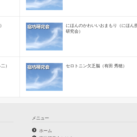
）
にほんのかわいいおまもり（にほん
研究会）
冬二）
セロトニン欠乏脳（有田 秀穂）
メニュー
ホーム