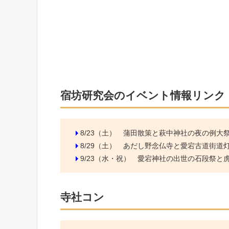
宿坊研究会のイベント情報リンク
8/23（土）
蒲田散策と萩中神社の夜の例大
8/29（土）
あだし野念仏寺と愛宕古道街道
9/23（水・祝）
愛宕神社の出世の石段祭と虎ノ
寺社コン