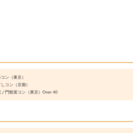
祭コン（東京）
灯しコン（京都）
門散策コン（東京）Over 40