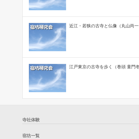
近江・若狭の古寺と仏像（丸山尚一
江戸東京の古寺を歩く（巻頭 童門
寺社体験
宿坊一覧