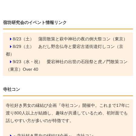
宿坊研究会のイベント情報リンク
8/23（土）
蒲田散策と萩中神社の夜の例大祭コン（東京）
8/29（土）
あだし野念仏寺と愛宕古道街道灯しコン（京
都）
9/23（水・祝）
愛宕神社の出世の石段祭と虎ノ門散策コン
（東京）Over 40
寺社コン
寺社好き男女の縁結び企画『寺社コン』開催中。これまで17年に
渡り800人以上が結婚し、趣味が共通しているため、初対面でも
話しやすい方が多いのが特徴です。
～寺社好き男女の縁結び企画～ 寺社コン