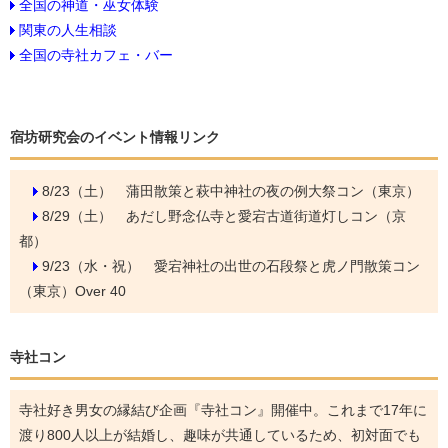
全国の神道・巫女体験
関東の人生相談
全国の寺社カフェ・バー
宿坊研究会のイベント情報リンク
8/23（土）
蒲田散策と萩中神社の夜の例大祭コン（東京）
8/29（土）
あだし野念仏寺と愛宕古道街道灯しコン（京
都）
9/23（水・祝）
愛宕神社の出世の石段祭と虎ノ門散策コン
（東京）Over 40
寺社コン
寺社好き男女の縁結び企画『寺社コン』開催中。これまで17年に
渡り800人以上が結婚し、趣味が共通しているため、初対面でも