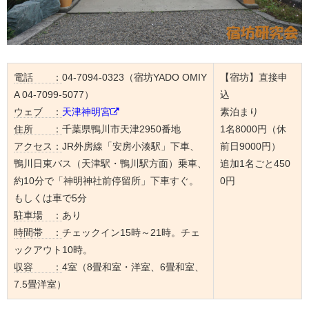
電話 ：
04-7094-0323（宿坊YADO OMIY
【宿坊】直接申
A 04-7099-5077）
込
ウェブ ：
天津神明宮
素泊まり
住所 ：
千葉県鴨川市天津2950番地
1名8000円（休
アクセス：
JR外房線「安房小湊駅」下車、
前日9000円）
鴨川日東バス（天津駅・鴨川駅方面）乗車、
追加1名ごと450
約10分で「神明神社前停留所」下車すぐ。
0円
もしくは車で5分
駐車場 ：
あり
時間帯 ：
チェックイン15時～21時。チェ
ックアウト10時。
収容 ：
4室（8畳和室・洋室、​​6畳和室、
7.5畳洋室）