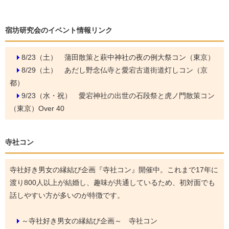
宿坊研究会のイベント情報リンク
8/23（土）
蒲田散策と萩中神社の夜の例大祭コン（東京）
8/29（土）
あだし野念仏寺と愛宕古道街道灯しコン（京
都）
9/23（水・祝）
愛宕神社の出世の石段祭と虎ノ門散策コン
（東京）Over 40
寺社コン
寺社好き男女の縁結び企画『寺社コン』開催中。これまで17年に
渡り800人以上が結婚し、趣味が共通しているため、初対面でも
話しやすい方が多いのが特徴です。
～寺社好き男女の縁結び企画～ 寺社コン