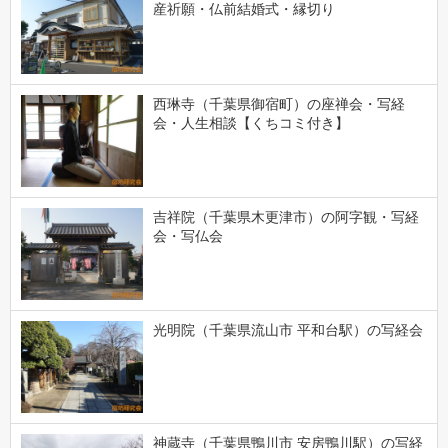
産祈願・仏前結婚式・縁切り
西琳寺（千葉県御宿町）の座禅会・写経
会・人生相談【くちコミ付き】
吉祥院（千葉県木更津市）の阿字観・写経
会・写仏会
光明院（千葉県流山市 平和台駅）の写経会
神蔵寺（千葉県鴨川市 安房鴨川駅）の写経