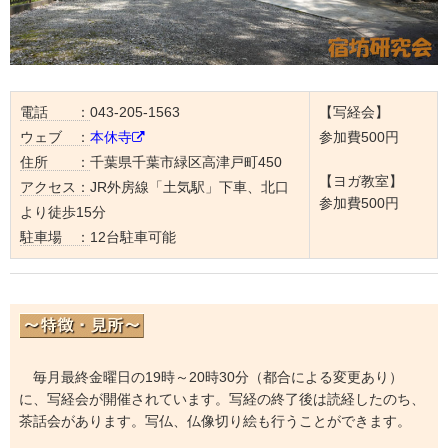
電話 ：
043-205-1563
【写経会】
ウェブ ：
本休寺
参加費500円
住所 ：
千葉県千葉市緑区高津戸町450
【ヨガ教室】
アクセス：
JR外房線「土気駅」下車、北口
参加費500円
より徒歩15分
駐車場 ：
12台駐車可能
毎月最終金曜日の19時～20時30分（都合による変更あり）
に、写経会が開催されています。写経の終了後は読経したのち、
茶話会があります。写仏、仏像切り絵も行うことができます。