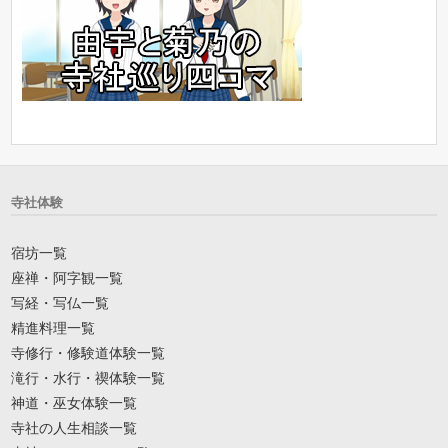
寺社体験
宿坊一覧
座禅・阿字観一覧
写経・写仏一覧
精進料理一覧
寺修行・修験道体験一覧
滝行・水行・禊体験一覧
神道・巫女体験一覧
寺社の人生相談一覧