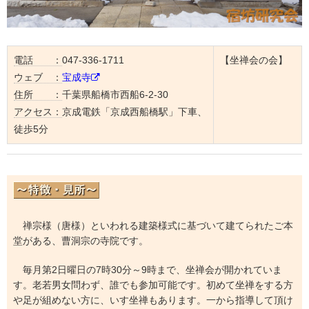
電話 ：
047-336-1711
【坐禅会の会】
ウェブ ：
宝成寺
住所 ：
千葉県船橋市西船6-2-30
アクセス：
京成電鉄「京成西船橋駅」下車、
徒歩5分
禅宗様（唐様）といわれる建築様式に基づいて建てられたご本
堂がある、曹洞宗の寺院です。
毎月第2日曜日の7時30分～9時まで、坐禅会が開かれていま
す。老若男女問わず、誰でも参加可能です。初めて坐禅をする方
や足が組めない方に、いす坐禅もあります。一から指導して頂け