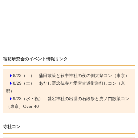
宿坊研究会のイベント情報リンク
8/23（土）
蒲田散策と萩中神社の夜の例大祭コン（東京）
8/29（土）
あだし野念仏寺と愛宕古道街道灯しコン（京
都）
9/23（水・祝）
愛宕神社の出世の石段祭と虎ノ門散策コン
（東京）Over 40
寺社コン