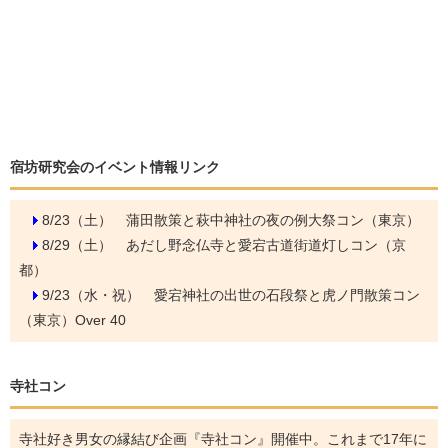
宿坊研究会のイベント情報リンク
8/23（土）
蒲田散策と萩中神社の夜の例大祭コン（東京）
8/29（土）
あだし野念仏寺と愛宕古道街道灯しコン（京
都）
9/23（水・祝）
愛宕神社の出世の石段祭と虎ノ門散策コン
（東京）Over 40
寺社コン
寺社好き男女の縁結び企画『寺社コン』開催中。これまで17年に