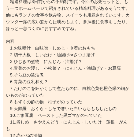
精進料理は3日前からの予約制です。今回のお粥セットと、も
う一つホームページで紹介されている精進料理があるそうです。
他にもランチの食事や飲み物、スイーツも用意されています。カ
ウンター席の広い窓からは眺めもよく、参拝後に食事をしたり、
ほっと一息つくのにおすすめですね。
内容
1.お味噌汁 白味噌・しめじ・巾着のおもち
2.切干大根 しいたけ・油揚げorさつま揚げ
3.ひじきの煮物 にんじん・油揚げ？
4.青菜のお浸し 小松菜？・にんじん・油揚げ？・お豆腐
5.そら豆の醤油煮
6.青菜の豆乳和え？
7.たけのこを細かくして煮たものに、白桃色黄色橙色緑の細か
いものがのっていた
8.もずくの酢の物 柚子がのっていた
9.天麩羅 おくら・しそで巻いた白いもちもちしたもの
10.ごま豆腐 ペーストした黒ゴマがのっていた
11.煮しめ さやえんどう・にんじん・しいたけ・蓮根・がん
も
12.赤かぶの漬物