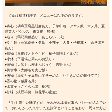
夕食は精進料理で、メニューは以下の通りです。
●点心（胡麻豆腐黒胡麻あん、子芋巾着・アヤメ麩 木ノ芽、夏
野菜のピクルス、東寺揚 酸橘）
●造り（蒟蒻四種盛り あしらい一式）
●冷し鉢（豆乳寄せ・冬瓜・小茄子・人参・子椎茸・小倉そぼろ
あん）
●焼物（厚揚げとトウキビ 柚子味噌ホイル焼）
●小鉢（平湯場と菊花のお浸し）
●蒸物（大師もち麦まんじゅう 吉野あん）
●御食事（大師もち麦ご飯）
●吸物（湯葉と子豆島山芋そーめん ひじきめんの鍋仕立て）
●香の物（紫蘇若芽）
●水菓子（さくらんぼ・枇杷）
●甘味（枝豆羊羹・無花果の密煮）
どれも優しい味ですが、それぞれ工夫が凝らされ手が込んでい
て、おいしかったです。ただ講師ということもあり、周りの方と