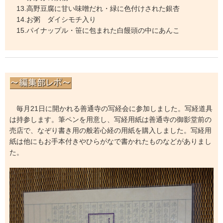
13.高野豆腐に甘い味噌だれ・緑に色付けされた銀杏
14.お粥 ダイシモチ入り
15.パイナップル・笹に包まれた白饅頭の中にあんこ
毎月21日に開かれる善通寺の写経会に参加しました。写経道具
は持参します。筆ペンを用意し、写経用紙は善通寺の御影堂前の
売店で、なぞり書き用の般若心経の用紙を購入しました。写経用
紙は他にもお手本付きやひらがなで書かれたものなどがありまし
た。