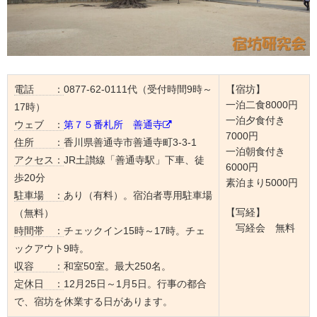
電話 ：
0877-62-0111代（受付時間9時～
【宿坊】
一泊二食8000円
17時）
一泊夕食付き
ウェブ ：
第７５番札所 善通寺
7000円
住所 ：
香川県善通寺市善通寺町3-3-1
一泊朝食付き
アクセス：
JR土讃線「善通寺駅」下車、徒
6000円
歩20分
素泊まり5000円
駐車場 ：
あり（有料）。宿泊者専用駐車場
【写経】
（無料）
写経会 無料
時間帯 ：
チェックイン15時～17時。チェ
ックアウト9時。
収容 ：
和室50室。最大250名。
定休日 ：
12月25日～1月5日。行事の都合
で、宿坊を休業する日があります。