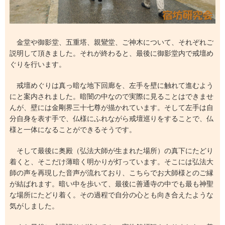
金堂や御影堂、五重塔、親鸞堂、ご神木について、それぞれご
説明して頂きました。それが終わると、最後に御影堂内で戒壇め
ぐりを行います。
戒壇めぐりは真っ暗な地下回廊を、左手を壁に触れて進むよう
にと案内されました。暗闇の中なので実際に見ることはできませ
んが、壁には金剛界三十七尊が描かれています。そして左手は自
分自身を表す手で、仏様にふれながら戒壇巡りをすることで、仏
様と一体になることができるそうです。
そして最後に奥殿（弘法大師が生まれた場所）の真下にたどり
着くと、そこだけ薄暗く明かりが灯っています。そこには弘法大
師の声を再現した音声が流れており、こちらでお大師様とのご縁
が結ばれます。暗い中を歩いて、最後に善通寺の中でも最も神聖
な場所にたどり着く。その過程で自分の心とも向き合えたような
気がしました。