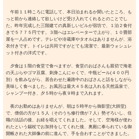
午前１１時ころに電話して、本日泊まれるか聞いたところ、も
っと前から連絡して欲しいけど受け入れてくれるとのことでし
た。昨年完成した三階建ての真新しいビルが宿坊で、１泊２食付
きで５７７５円です。３階へはエレベーターで上がり、１０畳部
屋を一人占めです。テレビや冷蔵庫やタオルはありませんが、浴
衣付きです。トイレは共同ですがとても清潔で、最新ウォシュレ
ット付きの洋式です。
夕食は１階の食堂で食べますが、食堂のおばさんも親切で海老
の天ぷらやゴマ豆腐、刺身こんにゃくで、中瓶ビール(４００円
別）を飲みながら、居合わせた遍路中のおばさんと話をしながら
美味しく食べました。お風呂は最大４５名は入れる天然温泉で、
シャンプー付き、夕５時から夜９時まで入れます。
夜のお勤めはありませんが、朝は５時半から御影堂(大師堂)
で、僧侶の方が１５人（そのうち修行僧が７人）勢ぞろいし、住
職の法話の後、お経を唱えてくれました。そして、空海様が使わ
れたという錫杖でお加持をしてくれた後、奥殿に奉られている御
開帳された大師像の前に進んで、手を合わすことができました。