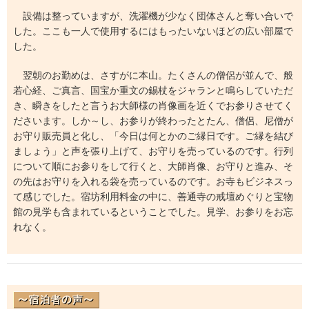
設備は整っていますが、洗濯機が少なく団体さんと奪い合いで
した。ここも一人で使用するにはもったいないほどの広い部屋で
した。
翌朝のお勤めは、さすがに本山。たくさんの僧侶が並んで、般
若心経、ご真言、国宝か重文の錫杖をジャランと鳴らしていただ
き、瞬きをしたと言うお大師様の肖像画を近くでお参りさせてく
ださいます。しか～し、お参りが終わったとたん、僧侶、尼僧が
お守り販売員と化し、「今日は何とかのご縁日です。ご縁を結び
ましょう」と声を張り上げて、お守りを売っているのです。行列
について順にお参りをして行くと、大師肖像、お守りと進み、そ
の先はお守りを入れる袋を売っているのです。お寺もビジネスっ
て感じでした。宿坊利用料金の中に、善通寺の戒壇めぐりと宝物
館の見学も含まれているということでした。見学、お参りをお忘
れなく。