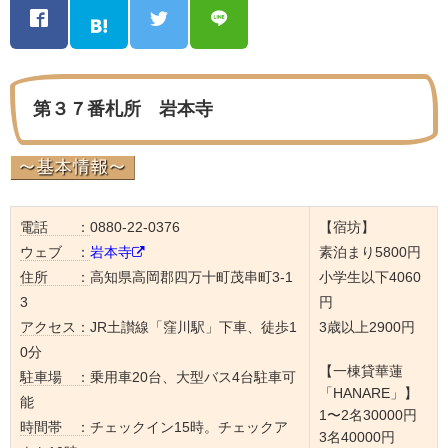
第３７番札所 岩本寺
電話 ：
0880-22-0376
【宿坊】
ウェブ ：
岩本寺
素泊まり5800円
住所 ：
高知県高岡郡四万十町茂串町3-1
小学生以下4060
3
円
アクセス：
JR土讃線「窪川駅」下車、徒歩1
3歳以上2900円
0分
【一棟貸華蓮
駐車場 ：
乗用車20台、大型バス4台駐車可
「HANARE」】
能
1〜2名30000円
時間帯 ：
チェックイン15時。チェックア
3名40000円