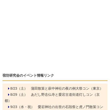
宿坊研究会のイベント情報リンク
8/23（土）
蒲田散策と萩中神社の夜の例大祭コン（東京）
8/29（土）
あだし野念仏寺と愛宕古道街道灯しコン（京
都）
9/23（水・祝）
愛宕神社の出世の石段祭と虎ノ門散策コン