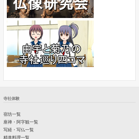
寺社体験
宿坊一覧
座禅・阿字観一覧
写経・写仏一覧
精進料理一覧