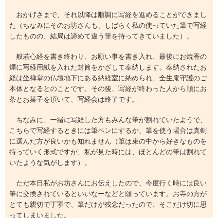
おかげさまで、それ以降は順調に写経を進めることができまし
た（ちなみにそのお坊さんも、しばらく私の使っていた筆で写経
したものの、結局は諦めて違う筆を持ってきていました）。
般若心経を書き終わり、お願い事を書き入れ、最後にお焼香の
煙に写経用紙を入れた封筒をかざして奉納します。奉納されたお
経は坐禅堂の仏壇地下にある納経室に納められ、全生庵守護のご
本体となるとのことです。その後、写経が終わった人から順にお
茶とお菓子を頂いて、写経会は終了です。
ちなみに、一緒に写経した方もみんな筆が割れていたようで、
こちらで写経するときには筆ペンにするか、筆を使う場合は真剣
に選んだ方が良いかも知れません（筆は束の中から好きなものを
持っていく形式ですが、私が見た時には、ほとんどの筆は割れて
いたような気がします）。
ただ本日私がお坊さんにお伝えしたので、今度行く時には良い
筆に交換されているといいなーなどと願っています。お寺の方が
とても親切で丁寧で、筆だけが残念だったので、そこだけ切に思
ってしまいました。