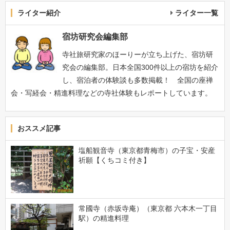
ライター紹介
ライター一覧
宿坊研究会編集部
寺社旅研究家のほーりーが立ち上げた、宿坊研
究会の編集部。日本全国300件以上の宿坊を紹介
し、宿泊者の体験談も多数掲載！ 全国の座禅
会・写経会・精進料理などの寺社体験もレポートしています。
おススメ記事
塩船観音寺（東京都青梅市）の子宝・安産
祈願【くちコミ付き】
常國寺（赤坂寺庵）（東京都 六本木一丁目
駅）の精進料理