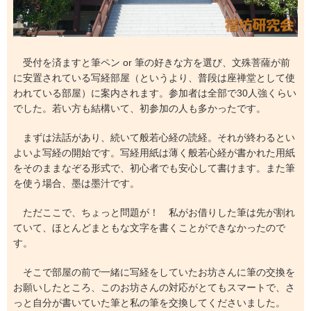
受付を済ますと筆ペン or 筆の好きな方を選び、文殊菩薩が前
に安置されている写経部屋（というより、普段は座禅堂として使
われている部屋）に案内されます。参加者は全部で30人強くらい
でした。若い方も結構いて、初参加の人も多かったです。
まずは法話があり、続いて般若心経の読経。それが終わるとい
よいよ写経の開始です。写経用紙は薄く般若心経が書かれた用紙
をそのままなぞる形式で、初心者でも安心して書けます。また筆
を使う場合、墨は墨汁です。
ただここで、ちょっと問題が！ 私がお借りした筆は先が割れ
ていて、ほとんどまともな文字を書くことができなかったので
す。
そこで部屋の前で一緒に写経をしていたお坊さんに筆の交換を
お願いしたところ、このお坊さんの対応がとてもスマートで、さ
っと自分が書いていた筆と私の筆を交換してくださいました。