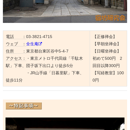
電話 ：
03-3821-4715
【正修禅会】
ウェブ ：
全生庵
【早朝坐禅会】
住所 ：
東京都台東区谷中5-4-7
【日曜坐禅会】
アクセス：
・東京メトロ千代田線「千駄木
初めて500円 2
駅」下車、団子坂下出口より徒歩5分
回目以降300円
・JR山手線「日暮里駅」下車、
【写経教室】100
徒歩11分
0円