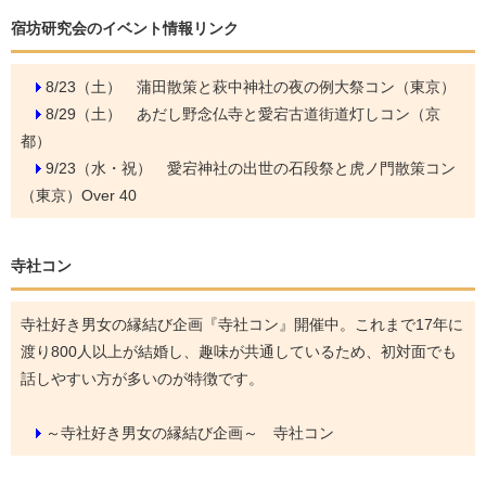
宿坊研究会のイベント情報リンク
8/23（土）
蒲田散策と萩中神社の夜の例大祭コン（東京）
8/29（土）
あだし野念仏寺と愛宕古道街道灯しコン（京
都）
9/23（水・祝）
愛宕神社の出世の石段祭と虎ノ門散策コン
（東京）Over 40
寺社コン
寺社好き男女の縁結び企画『寺社コン』開催中。これまで17年に
渡り800人以上が結婚し、趣味が共通しているため、初対面でも
話しやすい方が多いのが特徴です。
～寺社好き男女の縁結び企画～ 寺社コン