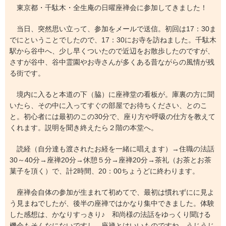
東京都・千駄木・全生庵の日曜座禅会に参加してきました！
当日、突然思い立って、参加をメールで送信。初回は17：30ま
でにということでしたので、17：30にお寺を訪ねました。千駄木
駅から谷中へ、少し早くついたので近辺をお散歩したのですが、
さすが谷中、谷中霊園やお寺さんが多くある昔ながらの風情が残
る街です。
境内に入ると本道の下（脇）に座禅堂の看板が。庫裏の方に聞
いたら、その中に入ってすぐの部屋でお待ちください、とのこ
と。初心者には最初のこの30分で、座り方や呼吸の仕方を教えて
くれます。説明を聞き終えたら２階の本堂へ。
読経（自分達も渡されたお経を一緒に唱えます）→住職の法話
30～40分→座禅20分→休憩５分→座禅20分→茶礼（お茶とお茶
菓子を頂く）で、計2時間、20：00ちょうどに終わります。
座禅会自体の参加が生まれて初めてで、最初は慣れずにに見よ
う見まねでしたが、後半の座禅ではかなり集中できました。体験
した感想は、かなりすっきり♪ 和尚様の法話をゆっくり聞ける
機会もそんなにないですし、座禅とはいいものですね。うじうじ