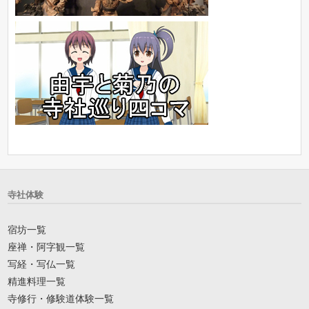
寺社体験
宿坊一覧
座禅・阿字観一覧
写経・写仏一覧
精進料理一覧
寺修行・修験道体験一覧