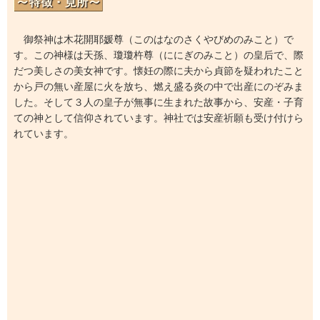
御祭神は木花開耶媛尊（このはなのさくやびめのみこと）で
す。この神様は天孫、瓊瓊杵尊（ににぎのみこと）の皇后で、際
だつ美しさの美女神です。懐妊の際に夫から貞節を疑われたこと
から戸の無い産屋に火を放ち、燃え盛る炎の中で出産にのぞみま
した。そして３人の皇子が無事に生まれた故事から、安産・子育
ての神として信仰されています。神社では安産祈願も受け付けら
れています。