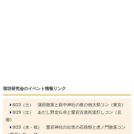
宿坊研究会のイベント情報リンク
8/23（土）
蒲田散策と萩中神社の夜の例大祭コン（東京）
8/29（土）
あだし野念仏寺と愛宕古道街道灯しコン（京
都）
9/23（水・祝）
愛宕神社の出世の石段祭と虎ノ門散策コン