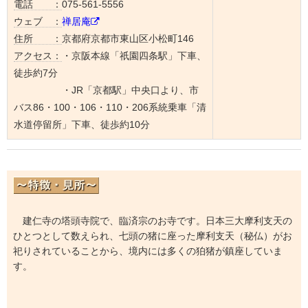
電話 ：
075-561-5556
ウェブ ：
禅居庵
住所 ：
京都府京都市東山区小松町146
アクセス：
・京阪本線「祇園四条駅」下車、
徒歩約7分
・JR「京都駅」中央口より、市
バス86・100・106・110・206系統乗車「清
水道停留所」下車、徒歩約10分
建仁寺の塔頭寺院で、臨済宗のお寺です。日本三大摩利支天の
ひとつとして数えられ、七頭の猪に座った摩利支天（秘仏）がお
祀りされていることから、境内には多くの狛猪が鎮座していま
す。