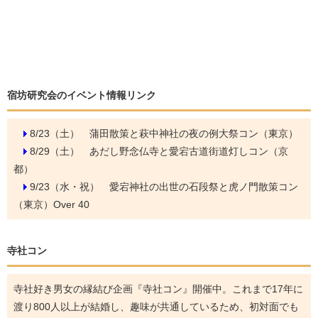
宿坊研究会のイベント情報リンク
8/23（土）
蒲田散策と萩中神社の夜の例大祭コン（東京）
8/29（土）
あだし野念仏寺と愛宕古道街道灯しコン（京
都）
9/23（水・祝）
愛宕神社の出世の石段祭と虎ノ門散策コン
（東京）Over 40
寺社コン
寺社好き男女の縁結び企画『寺社コン』開催中。これまで17年に
渡り800人以上が結婚し、趣味が共通しているため、初対面でも