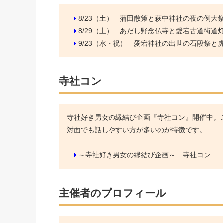
8/23（土）
蒲田散策と萩中神社の夜の例大
8/29（土）
あだし野念仏寺と愛宕古道街道
9/23（水・祝）
愛宕神社の出世の石段祭と虎ノ
寺社コン
寺社好き男女の縁結び企画『寺社コン』開催中。こ
対面でも話しやすい方が多いのが特徴です。
～寺社好き男女の縁結び企画～ 寺社コン
主催者のプロフィール