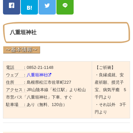
八重垣神社
電話 ：
0852-21-1148
【ご祈祷】
ウェブ ：
八重垣神社
・良縁成就、安
住所 ：
島根県松江市佐草町227
産祈願、授児子
アクセス：
JR山陰本線「松江駅」より松山
宝、病気平癒 5
市営バス「八重垣神社」下車、すぐ
千円より
駐車場 ：
あり（無料、120台）
・それ以外 3千
円より