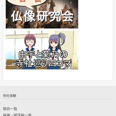
寺社体験
宿坊一覧
座禅・阿字観一覧