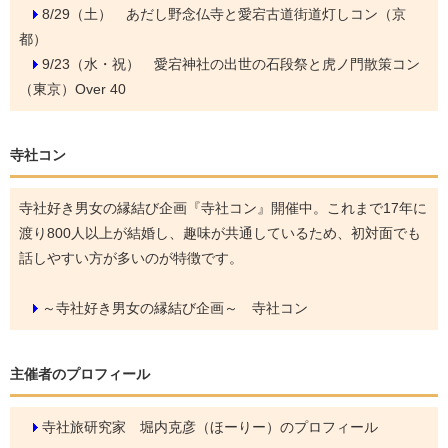
8/29（土）
あだし野念仏寺と愛宕古道街道灯しコン（京
都）
9/23（水・祝）
愛宕神社の出世の石段祭と虎ノ門散策コン
（東京）Over 40
寺社コン
寺社好き男女の縁結び企画『寺社コン』開催中。これまで17年に
渡り800人以上が結婚し、趣味が共通しているため、初対面でも
話しやすい方が多いのが特徴です。
～寺社好き男女の縁結び企画～ 寺社コン
主催者のプロフィール
寺社旅研究家 堀内克彦（ほーりー）のプロフィール