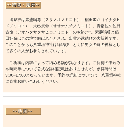
御祭神は素盞嗚尊（スサノオノミコト）、稲田姫命（イナダヒ
メノミコト）、大己貴命（オオナムチノミコト）、青幡佐久佐日
古命（アオハタサクサヒコノミコト）の4柱です。素盞嗚尊と稲
田姫命はこの地で結ばれたとされ、出雲の縁結びの大親神です。
このことからも八重垣神社は縁結び、とくに男女の縁の神様とし
て多くの人がお参りされています。
ご祈祷は内容によって納める額が異なります。ご祈祷の申込み
や時間等について公式な詳細記載はありませんが、参拝時間は
9:00~17:00となっています。予約や詳細については、八重垣神社
に直接お問い合わせください。