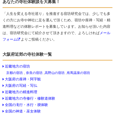
あなたの寺社体験談を大募集！
「人生を変える寺社巡り」を推進する宿坊研究会では、少しでも多
くの方にお寺や神社に足を運んで頂くため、宿坊や座禅・写経・精
進料理などの体験レポートを募集しています。お知らせ頂いた内容
は、宿坊研究会にて紹介させて頂きますので、よろしければ
メール
フォーム
よりご投稿ください。
大阪府近郊の寺社体験一覧
近畿地方の宿坊
京都の宿坊
,
奈良の宿坊
,
高野山の宿坊
,
有馬温泉の宿坊
大阪府の座禅・阿字観
大阪府の写経・写仏
近畿地方の精進料理
近畿地方の寺修行・修験道体験
全国の滝行・水行・禊体験
全国の神道・巫女体験