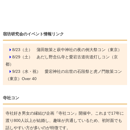
宿坊研究会のイベント情報リンク
8/23（土）
蒲田散策と萩中神社の夜の例大祭コン（東京）
8/29（土）
あだし野念仏寺と愛宕古道街道灯しコン（京
都）
9/23（水・祝）
愛宕神社の出世の石段祭と虎ノ門散策コン
（東京）Over 40
寺社コン
寺社好き男女の縁結び企画『寺社コン』開催中。これまで17年に
渡り800人以上が結婚し、趣味が共通しているため、初対面でも
話しやすい方が多いのが特徴です。