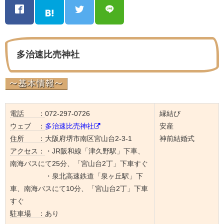
多治速比売神社
電話 ：
072-297-0726
縁結び
ウェブ ：
多治速比売神社
安産
住所 ：
大阪府堺市南区宮山台2-3-1
神前結婚式
アクセス：
・JR阪和線「津久野駅」下車、
南海バスにて25分、「宮山台2丁」下車すぐ
・泉北高速鉄道「泉ヶ丘駅」下
車、南海バスにて10分、「宮山台2丁」下車
すぐ
駐車場 ：
あり