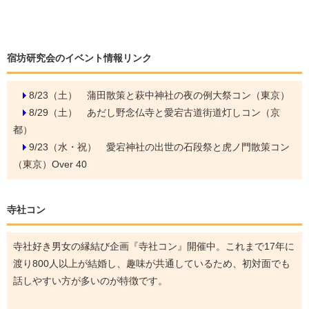
宿坊研究会のイベント情報リンク
8/23（土）
蒲田散策と萩中神社の夜の例大祭コン（東京）
8/29（土）
あだし野念仏寺と愛宕古道街道灯しコン（京
都）
9/23（水・祝）
愛宕神社の出世の石段祭と虎ノ門散策コン
（東京）Over 40
寺社コン
寺社好き男女の縁結び企画『寺社コン』開催中。これまで17年に
渡り800人以上が結婚し、趣味が共通しているため、初対面でも
話しやすい方が多いのが特徴です。