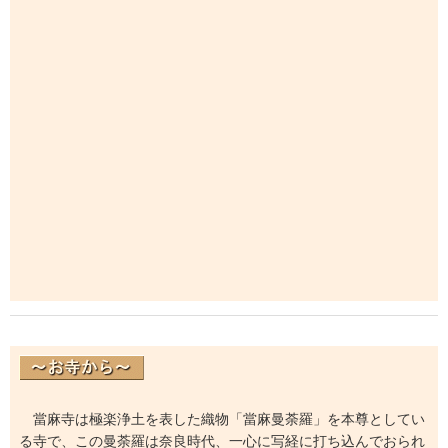
當麻寺は極楽浄土を表した織物「當麻曼荼羅」を本尊としてい
る寺で、この曼荼羅は奈良時代、一心に写経に打ち込んでおられ