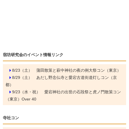
宿坊研究会のイベント情報リンク
8/23（土）
蒲田散策と萩中神社の夜の例大祭コン（東京）
8/29（土）
あだし野念仏寺と愛宕古道街道灯しコン（京
都）
9/23（水・祝）
愛宕神社の出世の石段祭と虎ノ門散策コン
（東京）Over 40
寺社コン