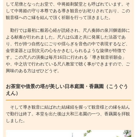
して尼僧となったお堂で、中将姫剃髪堂とも呼ばれています。そ
して中将姫の守り本尊である導き観音がお祀りされており、この
観音様へのご縁を結んで頂く祈願を行って頂きました。
勤行では最初に般若心経が読経され、尺八奏師の泉川獅道師に
よる献奏が行われました。尺八は仏道と共に発展した法器であ
り、竹が持つ自然なにごりや揺らぎを音色の中で表現するなど、
金管楽器とは別次元の心をかきむしられるような旋律が特徴で
す。この尺八の演奏は毎月16日に行われる「導き観音祈願会」
や、中之坊で行われている尺八教室で聴く事ができますので、ご
興味のある方はぜひどうぞ。
お茶室や借景の塔が美しい日本庭園・香藕園（こうぐう
えん）
そして導き観音に結ばれた結縁紐を握って観音様との縁を結ん
で勤行は終了。本堂を出た後は大和三名園の一つ、香藕園を拝観
しました。