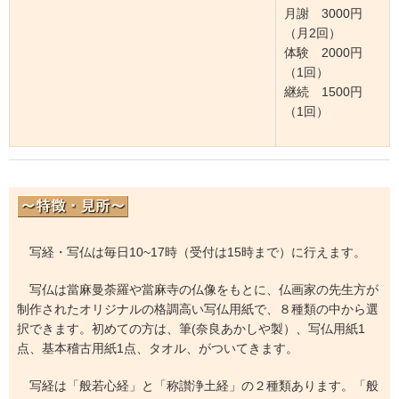
月謝 3000円
（月2回）
体験 2000円
（1回）
継続 1500円
（1回）
写経・写仏は毎日10~17時（受付は15時まで）に行えます。
写仏は當麻曼荼羅や當麻寺の仏像をもとに、仏画家の先生方が
制作されたオリジナルの格調高い写仏用紙で、８種類の中から選
択できます。初めての方は、筆(奈良あかしや製）、写仏用紙1
点、基本稽古用紙1点、タオル、がついてきます。
写経は「般若心経」と「称讃浄土経」の２種類あります。「般