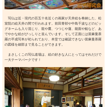
写仏は近・現代の百五十名近くの画家が天井絵を奉納した、松
室院の絵天井の間で行われます。前田青邨や中島千波などのビッ
グネームも入り混じり、龍や鷹、つつじや蓮、能面や鯰など、あ
でやかな絵がびっしりと並んでいます。そして正面には當麻曼荼
羅の平成写本が祀られており、本堂では確認できない當麻曼荼羅
の図様を細部まで見ることができます。
まさしくこの写仏道場は、絵の好きな人にとってはそれだけで
一大テーマパークです！