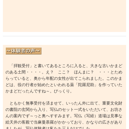
「拝観受付」と書いてあるところに入ると、大きな古いかまど
のある土間・・・・。え？ ここ？ ほんまに？ ・・・とため
らっていると、奥から年配の女性が出てこられました。このかま
どは、役の行者が始めたといわれる薬「陀羅尼助」を作っていた
かまどだったんですね～。びっくり。
ともかく無事受付を済ませて、いったん外に出て、重要文化財
の書院の玄関から入り、写仏のセット一式をいただいて、お坊さ
んの案内でず～っと奥へすすみます。写仏（写経）道場は見事な
絵天井の客殿で当麻曼荼羅がかかっており、かなりの広さがあり
ましたが、写仏体験者は私たち三人だけでした。