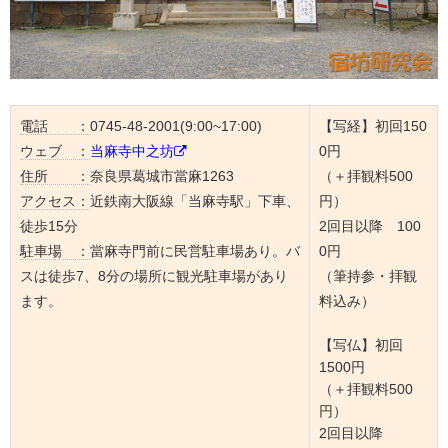
電話 ：
0745-48-2001(9:00~17:00)
【写経】初回150
ウェブ ：
当麻寺中之坊
0円
住所 ：
奈良県葛城市當麻1263
（＋拝観料500
アクセス：
近鉄南大阪線「当麻寺駅」下車、
円）
徒歩15分
2回目以降 100
駐車場 ：
當麻寺門前に民営駐車場あり。バ
0円
スは徒歩7、8分の場所に観光駐車場があり
（筆持参・拝観
ます。
料込み）
【写仏】初回
1500円
（＋拝観料500
円）
2回目以降