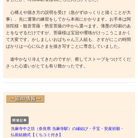
心構えや描き方の説明を受け（急がずゆっくりと描くことが大
事）、先に運筆の練習をしてから本画にかかります。お手本は阿
弥陀様・観音菩薩・勢至菩薩の中から選べます。薄墨の印刷のあ
とをなぞるだけですが、菩薩様は宝冠や瓔珞がけっこうこまかく
て大変です。かしましいおばちゃん三人組も、さすがにこの時間
ばかりは一心に仏さまを描き写すことに専念していました。
途中かなり冷えてきたのですが、察してストーブをつけてくだ
さった心遣いがとても有り難かったです。
関連記事
当麻寺中之坊（奈良県 当麻寺駅）の縁結び・子宝・安産祈願・
仏前結婚式【くちコミ付き】