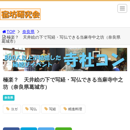
TOP
奈良県
極楽？ 天井絵の下で写経・写仏できる当麻寺中之坊（奈良県
葛城市）
極楽？ 天井絵の下で写経・写仏できる当麻寺中之
坊（奈良県葛城市）
奈良県
ヨガ
写仏
写経
精進料理