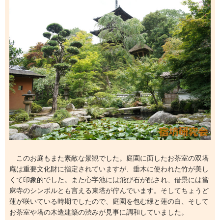
このお庭もまた素敵な景観でした。庭園に面したお茶室の双塔
庵は重要文化財に指定されていますが、垂木に使われた竹が美し
くて印象的でした。また心字池には飛び石が配され、借景には當
麻寺のシンボルとも言える東塔が佇んでいます。そしてちょうど
蓮が咲いている時期でしたので、庭園を包む緑と蓮の白、そして
お茶室や塔の木造建築の渋みが見事に調和していました。