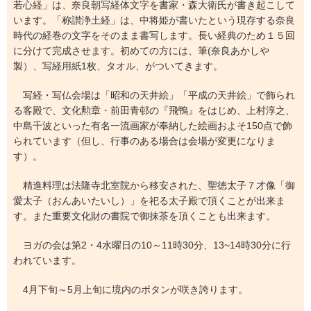
若心経」は、奈良朝写経体文字を書家・森大衛氏が書き起こして
います。「称讃浄土経」は、中将姫が書いたという現存する奈良
時代の経巻の文字をそのまま書写します。長い経典のため１５回
に分けて完成させます。初めての方には、筆(奈良あかしや
製）、写経用紙1枚、タオル、がついてきます。
写経・写仏会場は「昭和の天井絵」「平成の天井絵」で飾られ
る客殿で、文化勲章・前田青邨の『飛鴨』をはじめ、上村淳之、
中島千波といった有名一流画家が奉納した絵画およそ150点で飾
られています（但し、行事のある場合は会場が変更になりま
す）。
精進料理は法隆寺北室院から移安された、聖徳太子７才像「御
愛太子（おんあいたいし）」を祀る太子殿で頂くことが出来ま
す。また重要文化財の書院で御抹茶を頂くことも出来ます。
ヨガの会は第2・4水曜日の10～11時30分、13~14時30分に行
われています。
4月下旬～5月上旬に境内のボタンが咲き誇ります。