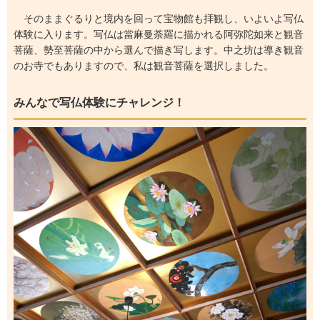
そのままぐるりと境内を回って宝物館も拝観し、いよいよ写仏
体験に入ります。写仏は當麻曼荼羅に描かれる阿弥陀如来と観音
菩薩、勢至菩薩の中から選んで描き写します。中之坊は導き観音
のお寺でもありますので、私は観音菩薩を選択しました。
みんなで写仏体験にチャレンジ！