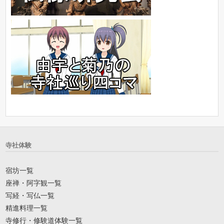
寺社体験
宿坊一覧
座禅・阿字観一覧
写経・写仏一覧
精進料理一覧
寺修行・修験道体験一覧