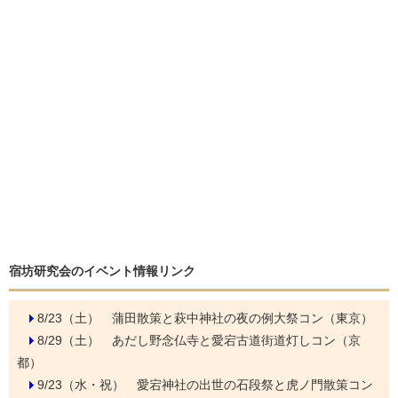
宿坊研究会のイベント情報リンク
8/23（土）
蒲田散策と萩中神社の夜の例大祭コン（東京）
8/29（土）
あだし野念仏寺と愛宕古道街道灯しコン（京
都）
9/23（水・祝）
愛宕神社の出世の石段祭と虎ノ門散策コン