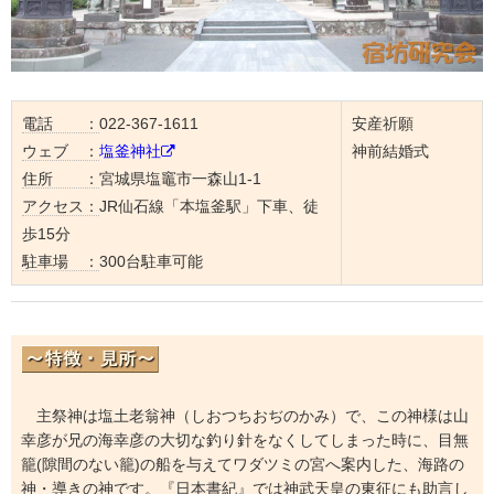
電話 ：
022-367-1611
安産祈願
ウェブ ：
塩釜神社
神前結婚式
住所 ：
宮城県塩竈市一森山1-1
アクセス：
JR仙石線「本塩釜駅」下車、徒
歩15分
駐車場 ：
300台駐車可能
主祭神は塩土老翁神（しおつちおぢのかみ）で、この神様は山
幸彦が兄の海幸彦の大切な釣り針をなくしてしまった時に、目無
籠(隙間のない籠)の船を与えてワダツミの宮へ案内した、海路の
神・導きの神です。『日本書紀』では神武天皇の東征にも助言し