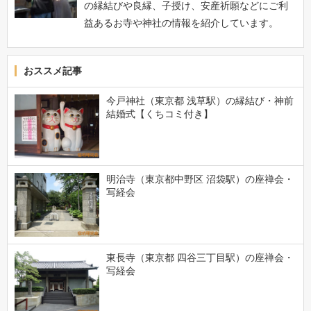
の縁結びや良縁、子授け、安産祈願などにご利
益あるお寺や神社の情報を紹介しています。
おススメ記事
今戸神社（東京都 浅草駅）の縁結び・神前
結婚式【くちコミ付き】
明治寺（東京都中野区 沼袋駅）の座禅会・
写経会
東長寺（東京都 四谷三丁目駅）の座禅会・
写経会