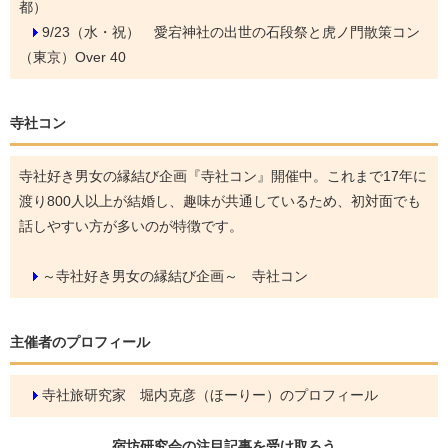
都）
9/23（水・祝）
愛宕神社の出世の石段祭と虎ノ門散策コン
（東京）Over 40
寺社コン
寺社好き男女の縁結び企画『寺社コン』開催中。これまで17年に
渡り800人以上が結婚し、趣味が共通しているため、初対面でも
話しやすい方が多いのが特徴です。
～寺社好き男女の縁結び企画～ 寺社コン
主催者のプロフィール
寺社旅研究家 堀内克彦（ほーりー）のプロフィール
宿坊研究会の
注目記事
を受け取ろう