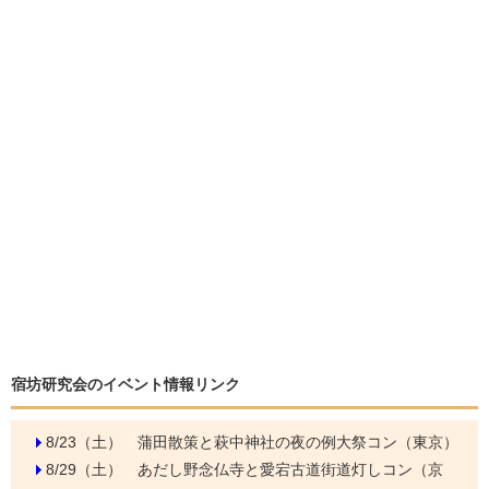
宿坊研究会のイベント情報リンク
8/23（土）
蒲田散策と萩中神社の夜の例大祭コン（東京）
8/29（土）
あだし野念仏寺と愛宕古道街道灯しコン（京