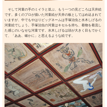
そして河童の手のミイラと並ぶ、もう一つの見どころは天井絵
です。多くのプロが描いた河童絵が天井の板としてはめ込まれて
いますが、中でもやはりビッグネームは手塚治虫と水木しげるの
河童絵でしょう。手塚治虫の河童はキセルを持ち、着物を着流し
た感じのいなせな河童です。水木しげるは頭が大きく目もでかく
て、「ああ、確かに」と思えるような絵です。