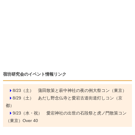
宿坊研究会のイベント情報リンク
8/23（土）
蒲田散策と萩中神社の夜の例大祭コン（東京）
8/29（土）
あだし野念仏寺と愛宕古道街道灯しコン（京
都）
9/23（水・祝）
愛宕神社の出世の石段祭と虎ノ門散策コン
（東京）Over 40