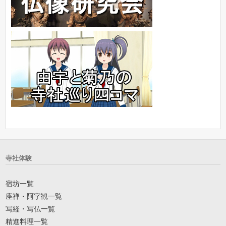
寺社体験
宿坊一覧
座禅・阿字観一覧
写経・写仏一覧
精進料理一覧