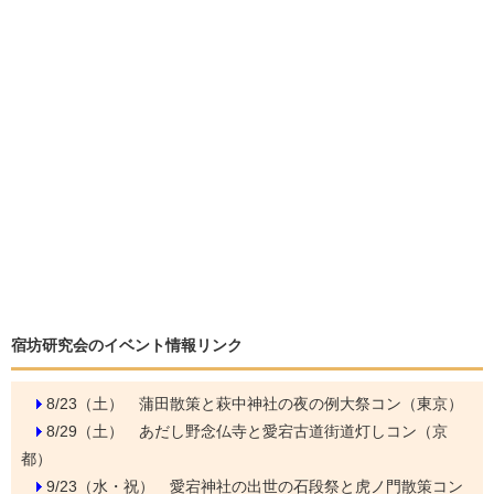
宿坊研究会のイベント情報リンク
8/23（土）
蒲田散策と萩中神社の夜の例大祭コン（東京）
8/29（土）
あだし野念仏寺と愛宕古道街道灯しコン（京
都）
9/23（水・祝）
愛宕神社の出世の石段祭と虎ノ門散策コン