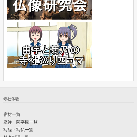
寺社体験
宿坊一覧
座禅・阿字観一覧
写経・写仏一覧