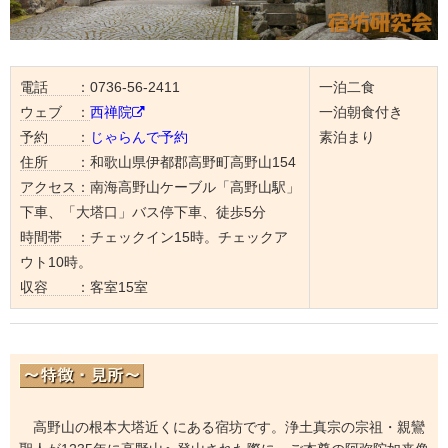
電話 ：
0736-56-2411
一泊二食
ウェブ ：
西禅院
一泊朝食付き
予約 ：
じゃらんで予約
素泊まり
住所 ：
和歌山県伊都郡高野町高野山154
アクセス：
南海高野山ケーブル「高野山駅」
下車、「大塔口」バス停下車、徒歩5分
時間帯 ：
チェックイン15時。チェックア
ウト10時。
収容 ：
客室15室
高野山の根本大塔近くにある宿坊です。浄土真宗の宗祖・親鸞