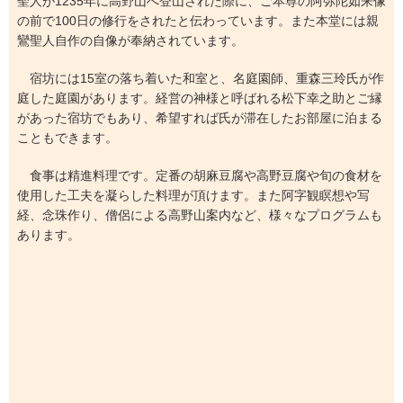
聖人が1235年に高野山へ登山された際に、ご本尊の阿弥陀如来像
の前で100日の修行をされたと伝わっています。また本堂には親
鸞聖人自作の自像が奉納されています。
宿坊には15室の落ち着いた和室と、名庭園師、重森三玲氏が作
庭した庭園があります。経営の神様と呼ばれる松下幸之助とご縁
があった宿坊でもあり、希望すれば氏が滞在したお部屋に泊まる
こともできます。
食事は精進料理です。定番の胡麻豆腐や高野豆腐や旬の食材を
使用した工夫を凝らした料理が頂けます。また阿字観瞑想や写
経、念珠作り、僧侶による高野山案内など、様々なプログラムも
あります。