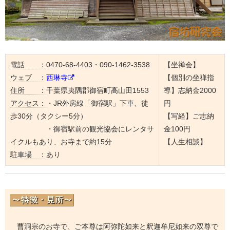
電話 ：
0470-68-4403・090-1462-3538
【坐禅会】
ウェブ ：
西琳寺
【個別の坐禅指
住所 ：
千葉県夷隅郡御宿町高山田1553
導】志納金2000
アクセス：
・JR外房線「御宿駅」下車、徒
円
歩30分（タクシー5分）
【写経】ご志納
・御宿駅前の観光協会にレンタサ
金100円
イクルもあり、お寺まで約15分
【人生相談】
駐車場 ：
あり
曹洞宗のお寺で、ご本尊は阿弥陀如来と釈迦牟尼如来の双尊で