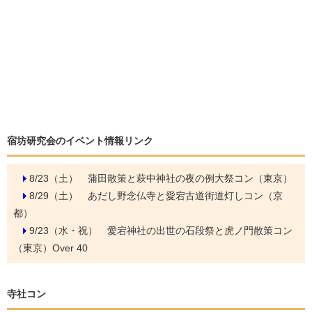
宿坊研究会のイベント情報リンク
8/23（土）
蒲田散策と萩中神社の夜の例大祭コン（東京）
8/29（土）
あだし野念仏寺と愛宕古道街道灯しコン（京
都）
9/23（水・祝）
愛宕神社の出世の石段祭と虎ノ門散策コン
（東京）Over 40
寺社コン