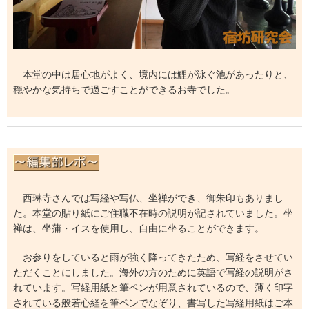
本堂の中は居心地がよく、境内には鯉が泳ぐ池があったりと、
穏やかな気持ちで過ごすことができるお寺でした。
西琳寺さんでは写経や写仏、坐禅ができ、御朱印もありまし
た。本堂の貼り紙にご住職不在時の説明が記されていました。坐
禅は、坐蒲・イスを使用し、自由に坐ることができます。
お参りをしていると雨が強く降ってきたため、写経をさせてい
ただくことにしました。海外の方のために英語で写経の説明がさ
れています。写経用紙と筆ペンが用意されているので、薄く印字
されている般若心経を筆ペンでなぞり、書写した写経用紙はご本