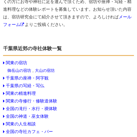
くの方にお寺や神社に足を運んで頂くため、宿坊や座禅・写経・精
進料理などの体験レポートを募集しています。お知らせ頂いた内容
は、宿坊研究会にて紹介させて頂きますので、よろしければ
メール
フォーム
よりご投稿ください。
千葉県近郊の寺社体験一覧
関東の宿坊
御岳山の宿坊
,
大山の宿坊
千葉県の座禅・阿字観
千葉県の写経・写仏
関東の精進料理
関東の寺修行・修験道体験
全国の滝行・水行・禊体験
全国の神道・巫女体験
関東の人生相談
全国の寺社カフェ・バー