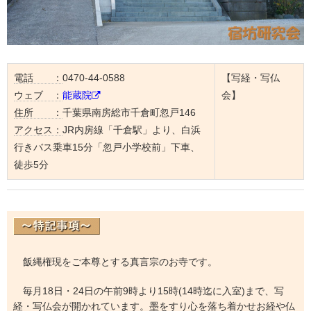
電話 ：
0470-44-0588
【写経・写仏
ウェブ ：
能蔵院
会】
住所 ：
千葉県南房総市千倉町忽戸146
アクセス：
JR内房線「千倉駅」より、白浜
行きバス乗車15分「忽戸小学校前」下車、
徒歩5分
飯縄権現をご本尊とする真言宗のお寺です。
毎月18日・24日の午前9時より15時(14時迄に入室)まで、写
経・写仏会が開かれています。墨をすり心を落ち着かせお経や仏