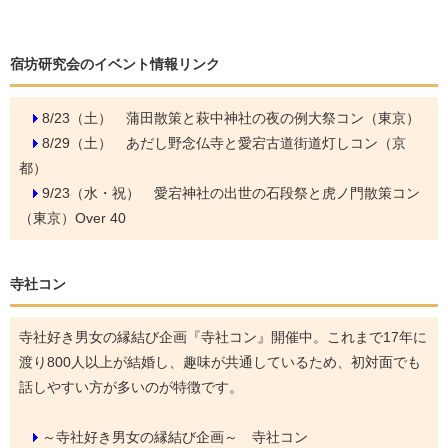
宿坊研究会のイベント情報リンク
8/23（土）
蒲田散策と萩中神社の夜の例大祭コン（東京）
8/29（土）
あだし野念仏寺と愛宕古道街道灯しコン（京
都）
9/23（水・祝）
愛宕神社の出世の石段祭と虎ノ門散策コン
（東京）Over 40
寺社コン
寺社好き男女の縁結び企画『寺社コン』開催中。これまで17年に
渡り800人以上が結婚し、趣味が共通しているため、初対面でも
話しやすい方が多いのが特徴です。
～寺社好き男女の縁結び企画～ 寺社コン