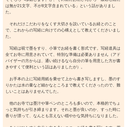
は無が21文字、不が8文字含まれている」という話がありまし
た。
それだけこだわりをなくす大切さを説いているお経とのこと
で、これからの写経に向けての心構えとして教えてくださいまし
た。
写経は硯で墨をすり、小筆でお経を書く形式です。写経道具は
全てお寺に用意されていて、特別な準備は必要ありません（アド
バイザーの方からは、通い続けるなら自分の筆を用意した方が書
きやすくて便利という話はありましたが）。
お手本の上に写経用紙を乗せて上から書き写しますし、墨のす
りかたは水の量など細かなところまで教えてくださったので、難
しいことはありませんでした。
他のお寺では墨汁や筆ペンのところも多いので、本格的でちょ
っと気持ちが引き締まります。それと墨が良いのか、すった時に
香りが漂って、なんとも言えない穏やかな気持ちになりました。