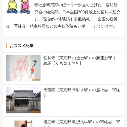
寺社旅研究家のほーりーが立ち上げた、宿坊研
究会の編集部。日本全国300件以上の宿坊を紹介
し、宿泊者の体験談も多数掲載！ 全国の座禅
会・写経会・精進料理などの寺社体験もレポートしています。
おススメ記事
覚林寺（東京都 白金台駅）の勝運お守り・
絵馬【くちコミ付き】
天龍院（東京都 千駄木駅）の座禅会・写経
会
感応寺（東京都 駒沢大学駅）の写経会・写