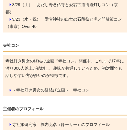
8/29（土）
あだし野念仏寺と愛宕古道街道灯しコン（京
都）
9/23（水・祝）
愛宕神社の出世の石段祭と虎ノ門散策コン
（東京）Over 40
寺社コン
寺社好き男女の縁結び企画『寺社コン』開催中。これまで17年に
渡り800人以上が結婚し、趣味が共通しているため、初対面でも
話しやすい方が多いのが特徴です。
～寺社好き男女の縁結び企画～ 寺社コン
主催者のプロフィール
寺社旅研究家 堀内克彦（ほーりー）のプロフィール