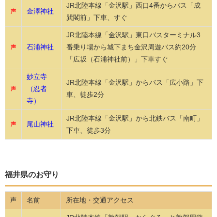
JR北陸本線「金沢駅」西口4番からバス「成
金澤神社
声
巽閣前」下車、すぐ
JR北陸本線「金沢駅」東口バスターミナル3
石浦神社
番乗り場から城下まち金沢周遊バス約20分
声
「広坂（石浦神社前）」下車すぐ
妙立寺
JR北陸本線「金沢駅」からバス「広小路」下
（忍者
声
車、徒歩2分
寺）
JR北陸本線「金沢駅」から北鉄バス「南町」
尾山神社
声
下車、徒歩3分
福井県のお守り
名前
所在地・交通アクセス
声