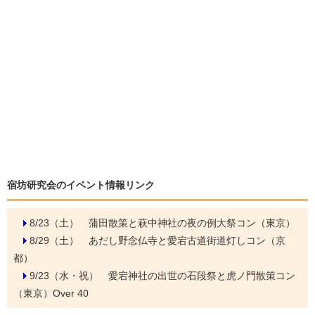
宿坊研究会のイベント情報リンク
8/23（土）
蒲田散策と萩中神社の夜の例大祭コン（東京）
8/29（土）
あだし野念仏寺と愛宕古道街道灯しコン（京
都）
9/23（水・祝）
愛宕神社の出世の石段祭と虎ノ門散策コン
（東京）Over 40