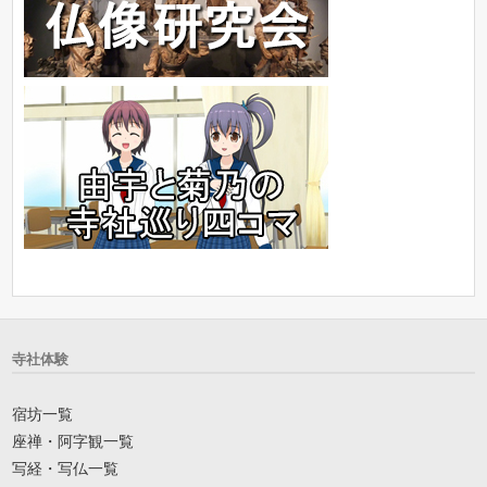
寺社体験
宿坊一覧
座禅・阿字観一覧
写経・写仏一覧