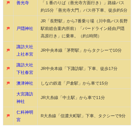
善光寺
「１番のりば（善光寺方面行き）」路線バス
声
約15分「善光寺大門」バス停下車、徒歩約5分
JR「長野駅」から7番乗り場（川中島バス長野
戸隠神社
駅前総合案内所前）「バードライン経由戸隠
声
高原行き」に乗車。（約1時間）
諏訪大社
JR中央本線「茅野駅」からタクシーで10分
声
上社本宮
諏訪大社
JR中央本線「下諏訪駅」下車、徒歩17分
声
下社春宮
澳津神社
しなの鉄道「戸倉駅」から車で15分
声
大宮諏訪
JR大糸線「中土駅」から車で11分
神社
仁科神明
R大糸線「信濃大町駅」下車、タクシーで9分
声
宮