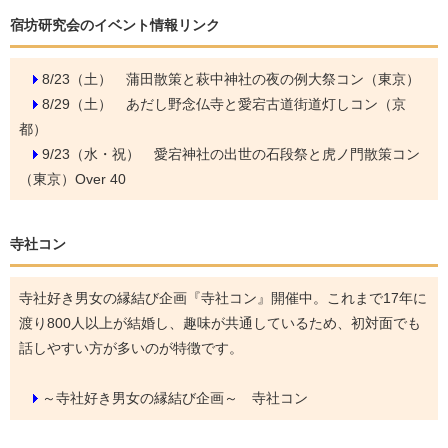
宿坊研究会のイベント情報リンク
8/23（土）
蒲田散策と萩中神社の夜の例大祭コン（東京）
8/29（土）
あだし野念仏寺と愛宕古道街道灯しコン（京
都）
9/23（水・祝）
愛宕神社の出世の石段祭と虎ノ門散策コン
（東京）Over 40
寺社コン
寺社好き男女の縁結び企画『寺社コン』開催中。これまで17年に
渡り800人以上が結婚し、趣味が共通しているため、初対面でも
話しやすい方が多いのが特徴です。
～寺社好き男女の縁結び企画～ 寺社コン