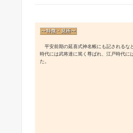
平安前期の延喜式神名帳にも記されるなど
時代には武将達に篤く尊ばれ、江戸時代に
た。