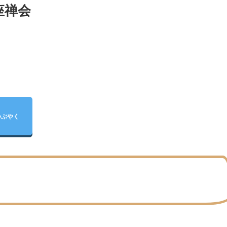
座禅会
つぶやく