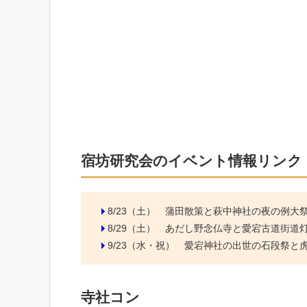
宿坊研究会のイベント情報リンク
8/23（土）
蒲田散策と萩中神社の夜の例大
8/29（土）
あだし野念仏寺と愛宕古道街道
9/23（水・祝）
愛宕神社の出世の石段祭と虎ノ
寺社コン