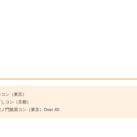
祭コン（東京）
灯しコン（京都）
門散策コン（東京）Over 40