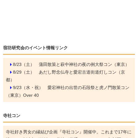
宿坊研究会のイベント情報リンク
8/23（土）
蒲田散策と萩中神社の夜の例大祭コン（東京）
8/29（土）
あだし野念仏寺と愛宕古道街道灯しコン（京
都）
9/23（水・祝）
愛宕神社の出世の石段祭と虎ノ門散策コン
（東京）Over 40
寺社コン
寺社好き男女の縁結び企画『寺社コン』開催中。これまで17年に