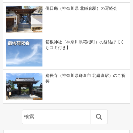
佛日庵（神奈川県 北鎌倉駅）の写経会
箱根神社（神奈川県箱根町）の縁結び【く
ちコミ付き】
建長寺（神奈川県鎌倉市 北鎌倉駅）のご祈
祷