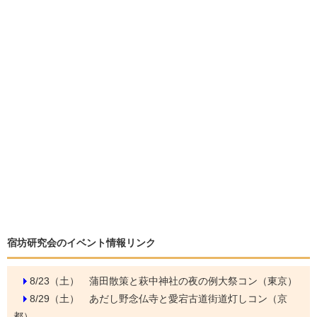
宿坊研究会のイベント情報リンク
8/23（土）
蒲田散策と萩中神社の夜の例大祭コン（東京）
8/29（土）
あだし野念仏寺と愛宕古道街道灯しコン（京
都）