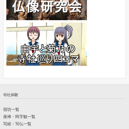
寺社体験
宿坊一覧
座禅・阿字観一覧
写経・写仏一覧