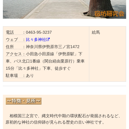
電話 ：
0463-95-3237
絵馬
ウェブ ：
比々多神社
住所 ：
神奈川県伊勢原市三ノ宮1472
アクセス：
小田急小田原線「伊勢原駅」下
車、バス北口1番線（関台経由栗原行）乗車
15分「比々多神社」下車、徒歩すぐ
駐車場 ：
あり
相模国三之宮で、縄文時代中期の環状配石が発掘されるなど、
原初的な神社の信仰跡が見られる歴史の古い神社です。