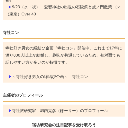
9/23（水・祝）
愛宕神社の出世の石段祭と虎ノ門散策コン
（東京）Over 40
寺社コン
寺社好き男女の縁結び企画『寺社コン』開催中。これまで17年に
渡り800人以上が結婚し、趣味が共通しているため、初対面でも
話しやすい方が多いのが特徴です。
～寺社好き男女の縁結び企画～ 寺社コン
主催者のプロフィール
寺社旅研究家 堀内克彦（ほーりー）のプロフィール
宿坊研究会の
注目記事
を受け取ろう