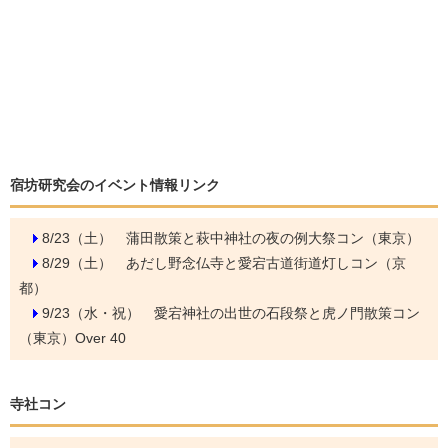
宿坊研究会のイベント情報リンク
8/23（土）
蒲田散策と萩中神社の夜の例大祭コン（東京）
8/29（土）
あだし野念仏寺と愛宕古道街道灯しコン（京
都）
9/23（水・祝）
愛宕神社の出世の石段祭と虎ノ門散策コン
（東京）Over 40
寺社コン