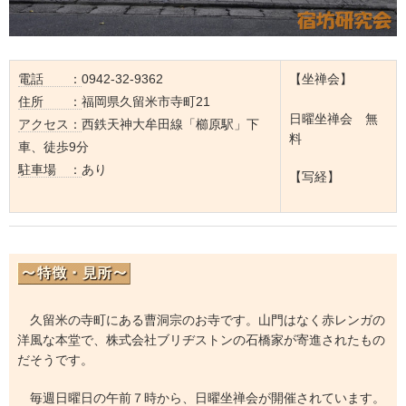
電話 ：
0942-32-9362
【坐禅会】
住所 ：
福岡県久留米市寺町21
日曜坐禅会 無
アクセス：
西鉄天神大牟田線「櫛原駅」下
料
車、徒歩9分
駐車場 ：
あり
【写経】
久留米の寺町にある曹洞宗のお寺です。山門はなく赤レンガの
洋風な本堂で、株式会社ブリヂストンの石橋家が寄進されたもの
だそうです。
毎週日曜日の午前７時から、日曜坐禅会が開催されています。