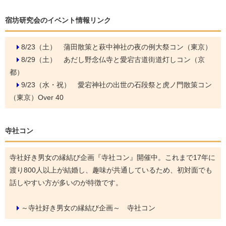
宿坊研究会のイベント情報リンク
8/23（土）
蒲田散策と萩中神社の夜の例大祭コン（東京）
8/29（土）
あだし野念仏寺と愛宕古道街道灯しコン（京
都）
9/23（水・祝）
愛宕神社の出世の石段祭と虎ノ門散策コン
（東京）Over 40
寺社コン
寺社好き男女の縁結び企画『寺社コン』開催中。これまで17年に
渡り800人以上が結婚し、趣味が共通しているため、初対面でも
話しやすい方が多いのが特徴です。
～寺社好き男女の縁結び企画～ 寺社コン