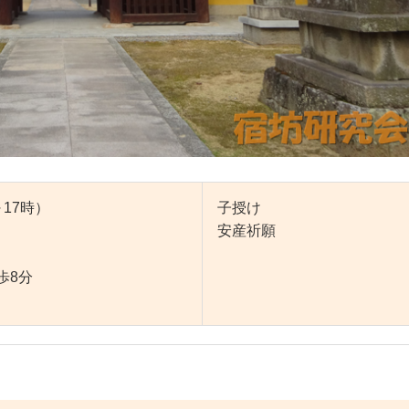
～17時）
子授け
安産祈願
歩8分