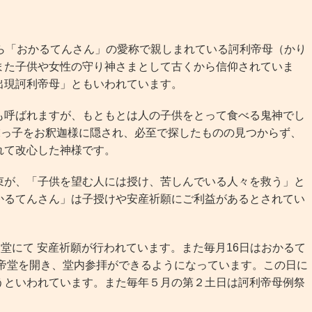
ら「おかるてんさん」の愛称で親しまれている訶利帝母（かり
また子供や女性の守り神さまとして古くから信仰されていま
出現訶利帝母」ともいわれています。
呼ばれますが、もともとは人の子供をとって食べる鬼神でし
末っ子をお釈迦様に隠され、必至で探したものの見つからず、
れて改心した神様です。
が、「子供を望む人には授け、苦しんでいる人々を救う」と
かるてんさん」は子授けや安産祈願にご利益があるとされてい
堂にて 安産祈願が行われています。また毎月16日はおかるて
利帝堂を開き、堂内参拝ができるようになっています。この日に
うといわれています。また毎年５月の第２土日は訶利帝母例祭