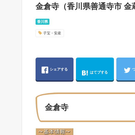
金倉寺（香川県善通寺市 金
香川県
子宝・安産
シェアする
はてブする
金倉寺