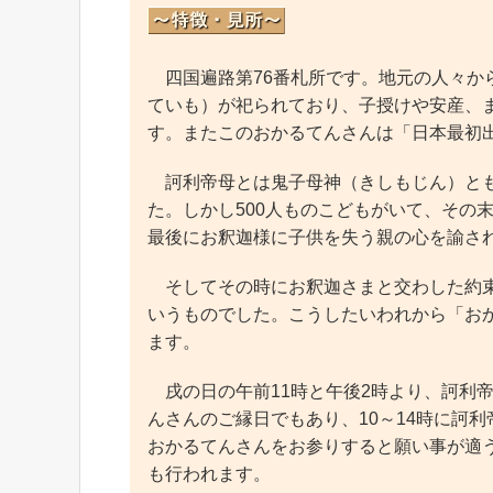
四国遍路第76番札所です。地元の人々か
ていも）が祀られており、子授けや安産、
す。またこのおかるてんさんは「日本最初
訶利帝母とは鬼子母神（きしもじん）とも
た。しかし500人ものこどもがいて、その
最後にお釈迦様に子供を失う親の心を諭さ
そしてその時にお釈迦さまと交わした約束
いうものでした。こうしたいわれから「お
ます。
戌の日の午前11時と午後2時より、訶利帝
んさんのご縁日でもあり、10～14時に訶
おかるてんさんをお参りすると願い事が適
も行われます。