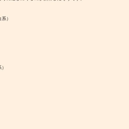
）
白系）
）
）
系）