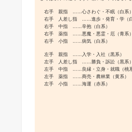
右手 親指 ……心さわぐ・不眠（白系
右手 人差し指 ……進歩・発育・学（
右手 中指 ……辛抱（白系）
右手 薬指 ……悪魔・悪霊・厄（青系
右手 小指 ……病気（白系）
左手 親指 ……入学・入社（黒系）
左手 人差し指 ……勝負・訴訟（黒系
左手 中指 ……良縁・立身・就職（桃
左手 薬指 ……商売・農林業（黄系）
左手 小指 ……海運（赤系）