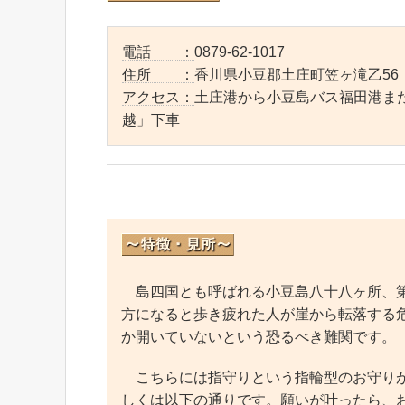
電話 ：
0879-62-1017
住所 ：
香川県小豆郡土庄町笠ヶ滝乙56
アクセス：
土庄港から小豆島バス福田港また
越」下車
島四国とも呼ばれる小豆島八十八ヶ所、第
方になると歩き疲れた人が崖から転落する危
か開いていないという恐るべき難関です。
こちらには指守りという指輪型のお守りが
しくは以下の通りです。願いが叶ったら、