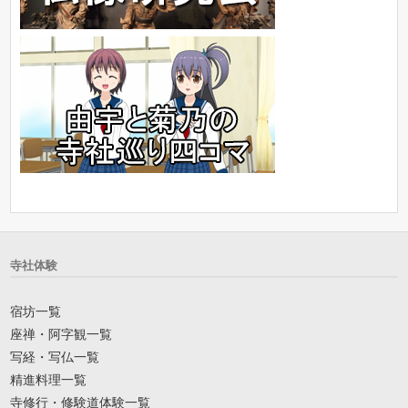
寺社体験
宿坊一覧
座禅・阿字観一覧
写経・写仏一覧
精進料理一覧
寺修行・修験道体験一覧