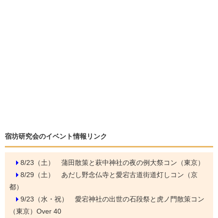
宿坊研究会のイベント情報リンク
8/23（土）
蒲田散策と萩中神社の夜の例大祭コン（東京）
8/29（土）
あだし野念仏寺と愛宕古道街道灯しコン（京
都）
9/23（水・祝）
愛宕神社の出世の石段祭と虎ノ門散策コン
（東京）Over 40