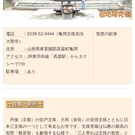
電話 ：
0238-52-0444（亀岡文殊別当
智恵の鉛筆
大聖寺）
住所 ：
山形県東置賜郡高畠町亀岡
アクセス：
JR奥羽本線「高畠駅」からタク
シーで7分
駐車場 ：
あり
丹後（京都）の切戸文殊、大和（奈良）の安倍文殊とともに日
本三文殊の一つとして有名なお寺です。文殊菩薩は仏教の最高の
智慧「般若智」を象徴する仏様で、「三人寄れば文殊の智恵」と