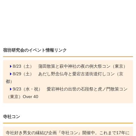
宿坊研究会のイベント情報リンク
8/23（土）
蒲田散策と萩中神社の夜の例大祭コン（東京）
8/29（土）
あだし野念仏寺と愛宕古道街道灯しコン（京
都）
9/23（水・祝）
愛宕神社の出世の石段祭と虎ノ門散策コン
（東京）Over 40
寺社コン
寺社好き男女の縁結び企画『寺社コン』開催中。これまで17年に