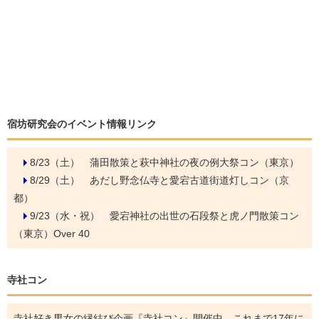
宿坊研究会のイベント情報リンク
8/23（土）
蒲田散策と萩中神社の夜の例大祭コン（東京）
8/29（土）
あだし野念仏寺と愛宕古道街道灯しコン（京
都）
9/23（水・祝）
愛宕神社の出世の石段祭と虎ノ門散策コン
（東京）Over 40
寺社コン
寺社好き男女の縁結び企画『寺社コン』開催中。これまで17年に