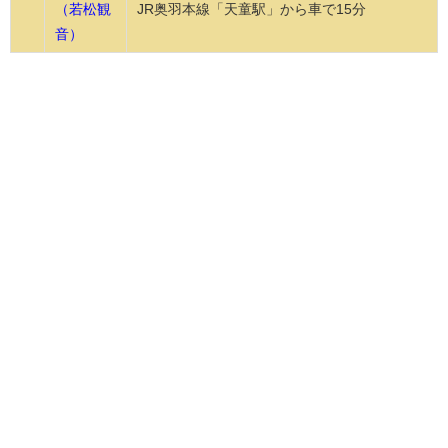
（若松観
JR奥羽本線「天童駅」から車で15分
音）