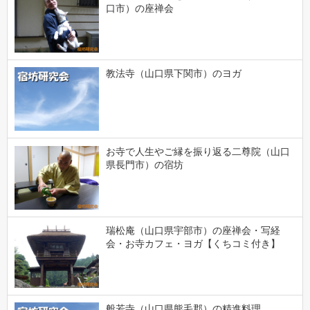
口市）の座禅会
教法寺（山口県下関市）のヨガ
お寺で人生やご縁を振り返る二尊院（山口
県長門市）の宿坊
瑞松庵（山口県宇部市）の座禅会・写経
会・お寺カフェ・ヨガ【くちコミ付き】
般若寺（山口県熊毛郡）の精進料理