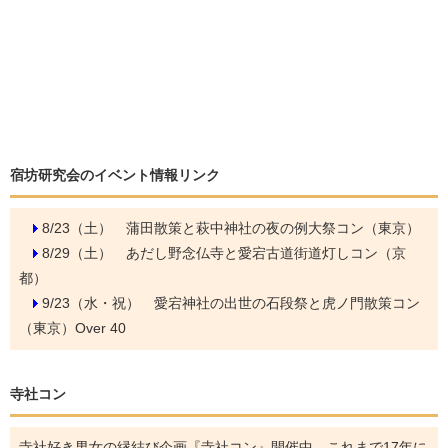
宿坊研究会のイベント情報リンク
8/23（土）
蒲田散策と萩中神社の夜の例大祭コン（東京）
8/29（土）
あだし野念仏寺と愛宕古道街道灯しコン（京
都）
9/23（水・祝）
愛宕神社の出世の石段祭と虎ノ門散策コン
（東京）Over 40
寺社コン
寺社好き男女の縁結び企画『寺社コン』開催中。これまで17年に