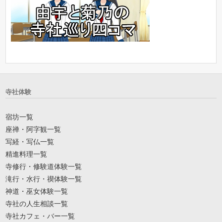
寺社体験
宿坊一覧
座禅・阿字観一覧
写経・写仏一覧
精進料理一覧
寺修行・修験道体験一覧
滝行・水行・禊体験一覧
神道・巫女体験一覧
寺社の人生相談一覧
寺社カフェ・バー一覧