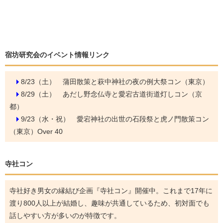
宿坊研究会のイベント情報リンク
8/23（土）
蒲田散策と萩中神社の夜の例大祭コン（東京）
8/29（土）
あだし野念仏寺と愛宕古道街道灯しコン（京
都）
9/23（水・祝）
愛宕神社の出世の石段祭と虎ノ門散策コン
（東京）Over 40
寺社コン
寺社好き男女の縁結び企画『寺社コン』開催中。これまで17年に
渡り800人以上が結婚し、趣味が共通しているため、初対面でも
話しやすい方が多いのが特徴です。