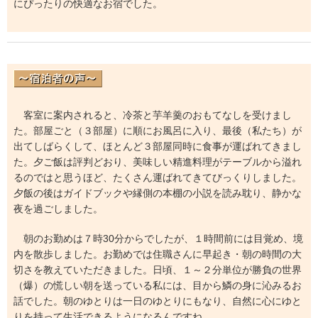
にぴったりの快適なお宿でした。
客室に案内されると、冷茶と芋羊羹のおもてなしを受けまし
た。部屋ごと（３部屋）に順にお風呂に入り、最後（私たち）が
出てしばらくして、ほとんど３部屋同時に食事が運ばれてきまし
た。夕ご飯は評判どおり、美味しい精進料理がテーブルから溢れ
るのではと思うほど、たくさん運ばれてきてびっくりしました。
夕飯の後はガイドブックや縁側の本棚の小説を読み耽り、静かな
夜を過ごしました。
朝のお勤めは７時30分からでしたが、１時間前には目覚め、境
内を散歩しました。お勤めでは住職さんに早起き・朝の時間の大
切さを教えていただきました。日頃、１～２分単位が勝負の世界
（爆）の慌しい朝を送っている私には、目から鱗の身に沁みるお
話でした。朝のゆとりは一日のゆとりにもなり、自然に心にゆと
りを持って生活できるようになるんですね。