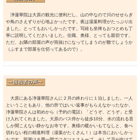
浄蓮華院は大原の観光に便利だし、山の中なので川のせせらぎ
や鳥のさえずりが心地よかったです。夜は湯葉料理がたっぷり出
ました。とってもおいしかったです。写経も坐禅もおつとめも丁
寧に説明してくださいました。住職、奥様、とっても親切です。
ただ、お隣の部屋の声が筒抜けになってしまうのが難でしょうか
（ふすまで部屋を仕切ってあるので）。
大原にある浄蓮華院さんに２月の終わりに１泊しました。一人
ということもあり、他の所ではいい返事がもらえなかったなか、
浄蓮華院さんは初めから（予約の電話）「どうぞ、どうぞ」と受
け入れてくれました。大原のバス停から徒歩10分、水の流れる音
しか聞こえない静かなお寺です。奥様の暖かいもてなしと、食べ
切れない程の精進料理（湯葉がたくさん！）は本当においしかっ
たです。部屋は６畳一間でコタツとストーブ、そして花が生けて