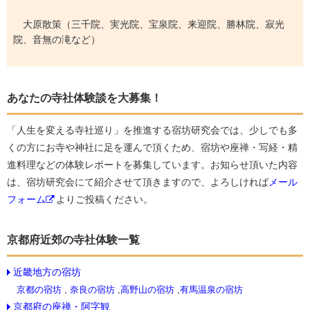
大原散策（三千院、実光院、宝泉院、来迎院、勝林院、寂光
院、音無の滝など）
あなたの寺社体験談を大募集！
「人生を変える寺社巡り」を推進する宿坊研究会では、少しでも多
くの方にお寺や神社に足を運んで頂くため、宿坊や座禅・写経・精
進料理などの体験レポートを募集しています。お知らせ頂いた内容
は、宿坊研究会にて紹介させて頂きますので、よろしければ
メール
フォーム
よりご投稿ください。
京都府近郊の寺社体験一覧
近畿地方の宿坊
京都の宿坊
,
奈良の宿坊
,
高野山の宿坊
,
有馬温泉の宿坊
京都府の座禅・阿字観