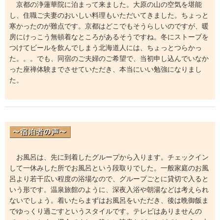
京都の浄蓮華院に泊まって来ました。大原の山の空気を堪能
し、住職ご夫妻のおいしい料理もいただいてきました。ちょっと
寒かったのが難点です。京都はどこでもそうらしいのですが、暖
房にけっこう無頓着なところがあるそうですね。冬にストーブを
つけてビールを飲んでしまう北海道人には、ちょっとつらかっ
た。。。でも、同宿のご夫婦のご希望で、当初申し込んでいなか
った座禅体験までさせていただき、本当にいい勉強になりまし
た。
お風呂は、先に到着したグループから入ります。チェックイン
して一休みした所でお風呂という段取りでした。一般家庭のお風
呂より若干広い程度の浴場なので、グループごとに貸切で入ると
いう形です。温泉旅館のように、深夜入浴や朝湯などは考えられ
ないでしょう。着いたらまずはお風呂をいただき、後は晩御飯ま
でゆっくり過ごすというスタイルです。テレビはありませんの