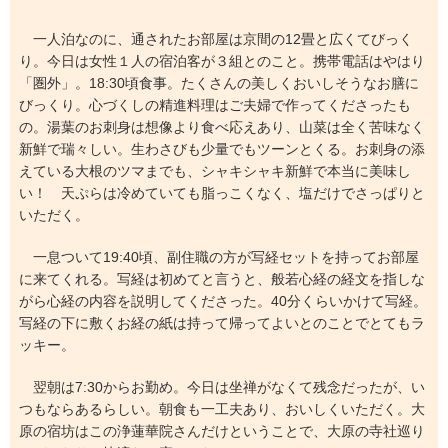
一人泊なのに、通されたお部屋は京間の12畳と広くてびっく
り。今日は女性１人の宿泊客が３組とのこと。携帯電話はやはり
「圏外」。18:30頃食事。たくさんの美しくおいしそうなお膳に
びっくり。心づくしの精進料理はご夫婦で作ってくださったも
の。湯葉のお刺身は想像より食べ応えあり、山菜は全く苦味なく
新鮮で瑞々しい。生わさびも少量でもツーンとくる。お刺身の添
えている大根のツマまでも、シャキシャキ新鮮で本当に美味し
い！ 天ぷらは冷めていても脂っこくなく、塩だけでさっぱりと
いただく。
一息ついて19:40頃、副住職の方が写経セットを持ってお部屋
に来てくれる。写経は初めてと言うと、般若心経の経文を指しな
がら心経の内容を説明してくださった。40分くらいかけて写経。
写経の下に敷くお経の紙は持って帰ってよいとのことでとてもラ
ッキー。
翌朝は7:30からお勤め。今日は坐禅がなくて残念だったが、い
つもならあるらしい。朝食も一工夫あり、おいしくいただく。大
原の宿坊はこの浄蓮華院さんだけということで、大原の寺社巡り