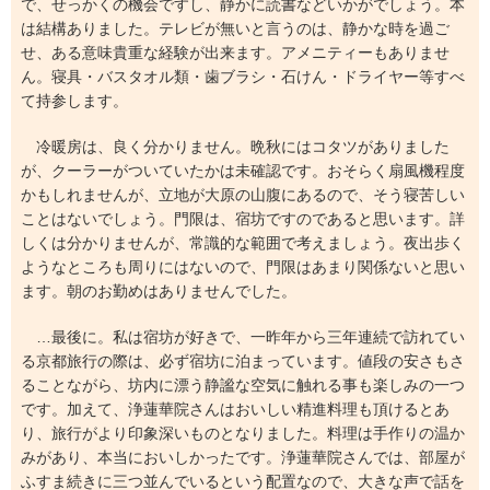
で、せっかくの機会ですし、静かに読書などいかがでしょう。本
は結構ありました。テレビが無いと言うのは、静かな時を過ご
せ、ある意味貴重な経験が出来ます。アメニティーもありませ
ん。寝具・バスタオル類・歯ブラシ・石けん・ドライヤー等すべ
て持参します。
冷暖房は、良く分かりません。晩秋にはコタツがありました
が、クーラーがついていたかは未確認です。おそらく扇風機程度
かもしれませんが、立地が大原の山腹にあるので、そう寝苦しい
ことはないでしょう。門限は、宿坊ですのであると思います。詳
しくは分かりませんが、常識的な範囲で考えましょう。夜出歩く
ようなところも周りにはないので、門限はあまり関係ないと思い
ます。朝のお勤めはありませんでした。
…最後に。私は宿坊が好きで、一昨年から三年連続で訪れてい
る京都旅行の際は、必ず宿坊に泊まっています。値段の安さもさ
ることながら、坊内に漂う静謐な空気に触れる事も楽しみの一つ
です。加えて、浄蓮華院さんはおいしい精進料理も頂けるとあ
り、旅行がより印象深いものとなりました。料理は手作りの温か
みがあり、本当においしかったです。浄蓮華院さんでは、部屋が
ふすま続きに三つ並んでいるという配置なので、大きな声で話を