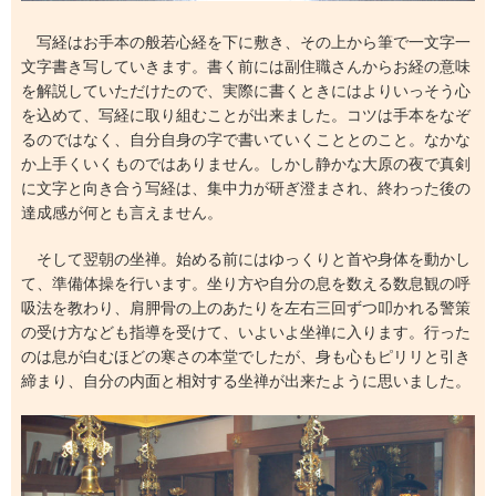
写経はお手本の般若心経を下に敷き、その上から筆で一文字一
文字書き写していきます。書く前には副住職さんからお経の意味
を解説していただけたので、実際に書くときにはよりいっそう心
を込めて、写経に取り組むことが出来ました。コツは手本をなぞ
るのではなく、自分自身の字で書いていくこととのこと。なかな
か上手くいくものではありません。しかし静かな大原の夜で真剣
に文字と向き合う写経は、集中力が研ぎ澄まされ、終わった後の
達成感が何とも言えません。
そして翌朝の坐禅。始める前にはゆっくりと首や身体を動かし
て、準備体操を行います。坐り方や自分の息を数える数息観の呼
吸法を教わり、肩胛骨の上のあたりを左右三回ずつ叩かれる警策
の受け方なども指導を受けて、いよいよ坐禅に入ります。行った
のは息が白むほどの寒さの本堂でしたが、身も心もピリリと引き
締まり、自分の内面と相対する坐禅が出来たように思いました。