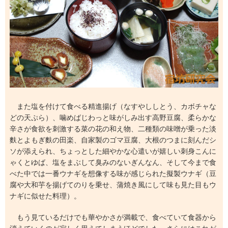
また塩を付けて食べる精進揚げ（なすやししとう、カボチャな
どの天ぷら）、噛めばじわっと味がしみ出す高野豆腐、柔らかな
辛さが食欲を刺激する菜の花の和え物、二種類の味噌が乗った淡
麩とよもぎ麩の田楽、自家製のゴマ豆腐、大根のつまに刻んだシ
ソが添えられ、ちょっとした細やかな心遣いが嬉しい刺身こんに
ゃくとゆば、塩をまぶして臭みのないぎんなん、そして今まで食
べた中では一番ウナギを想像する味が感じられた擬製ウナギ（豆
腐や大和芋を揚げてのりを乗せ、蒲焼き風にして味も見た目もウ
ナギに似せた料理）。
もう見ているだけでも華やかさが満載で、食べていて食器から