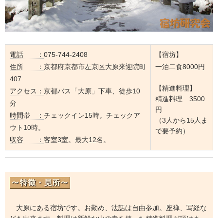
電話 ：
075-744-2408
【宿坊】
住所 ：
京都府京都市左京区大原来迎院町
一泊二食8000円
407
【精進料理】
アクセス：
京都バス「大原」下車、徒歩10
精進料理 3500
分
円
時間帯 ：
チェックイン15時。チェックア
（3人から15人ま
ウト10時。
で要予約）
収容 ：
客室3室。最大12名。
大原にある宿坊です。お勤め、法話は自由参加。座禅、写経な