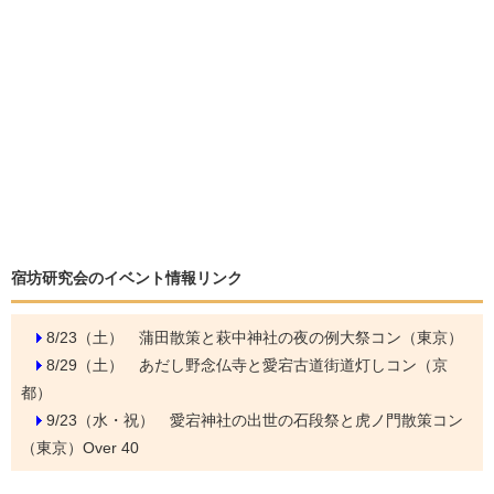
宿坊研究会のイベント情報リンク
8/23（土）
蒲田散策と萩中神社の夜の例大祭コン（東京）
8/29（土）
あだし野念仏寺と愛宕古道街道灯しコン（京
都）
9/23（水・祝）
愛宕神社の出世の石段祭と虎ノ門散策コン
（東京）Over 40