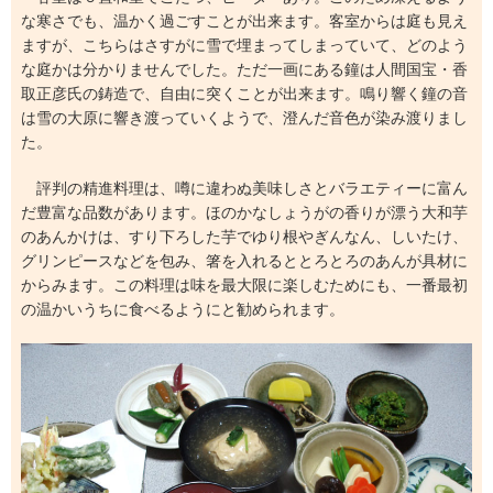
な寒さでも、温かく過ごすことが出来ます。客室からは庭も見え
ますが、こちらはさすがに雪で埋まってしまっていて、どのよう
な庭かは分かりませんでした。ただ一画にある鐘は人間国宝・香
取正彦氏の鋳造で、自由に突くことが出来ます。鳴り響く鐘の音
は雪の大原に響き渡っていくようで、澄んだ音色が染み渡りまし
た。
評判の精進料理は、噂に違わぬ美味しさとバラエティーに富ん
だ豊富な品数があります。ほのかなしょうがの香りが漂う大和芋
のあんかけは、すり下ろした芋でゆり根やぎんなん、しいたけ、
グリンピースなどを包み、箸を入れるととろとろのあんが具材に
からみます。この料理は味を最大限に楽しむためにも、一番最初
の温かいうちに食べるようにと勧められます。