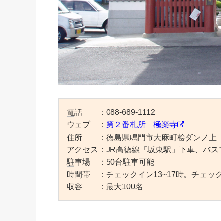
電話 ：
088-689-1112
ウェブ ：
第２番札所 極楽寺
住所 ：
徳島県鳴門市大麻町桧ダンノ上
アクセス：
JR高徳線「坂東駅」下車、バス
駐車場 ：
50台駐車可能
時間帯 ：
チェックイン13~17時。チェッ
収容 ：
最大100名