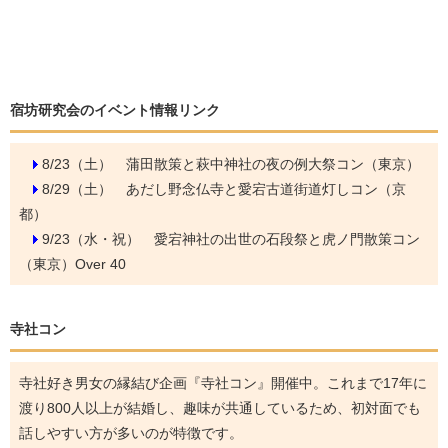
宿坊研究会のイベント情報リンク
8/23（土）
蒲田散策と萩中神社の夜の例大祭コン（東京）
8/29（土）
あだし野念仏寺と愛宕古道街道灯しコン（京
都）
9/23（水・祝）
愛宕神社の出世の石段祭と虎ノ門散策コン
（東京）Over 40
寺社コン
寺社好き男女の縁結び企画『寺社コン』開催中。これまで17年に
渡り800人以上が結婚し、趣味が共通しているため、初対面でも
話しやすい方が多いのが特徴です。