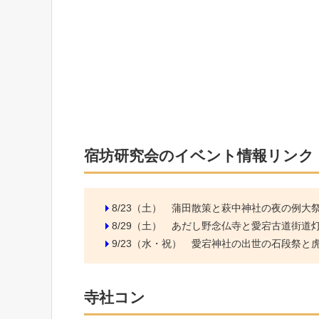
宿坊研究会のイベント情報リンク
8/23（土）
蒲田散策と萩中神社の夜の例大
8/29（土）
あだし野念仏寺と愛宕古道街道
9/23（水・祝）
愛宕神社の出世の石段祭と虎ノ
寺社コン