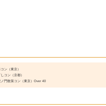
祭コン（東京）
灯しコン（京都）
門散策コン（東京）Over 40